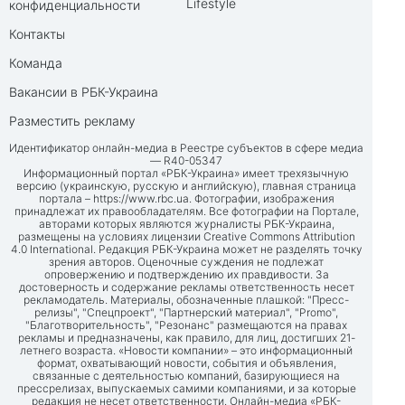
Lifestyle
конфиденциальности
Контакты
Команда
Вакансии в РБК-Украина
Разместить рекламу
Идентификатор онлайн-медиа в Реестре субъектов в сфере медиа
— R40-05347
Информационный портал «РБК-Украина» имеет трехязычную
версию (украинскую, русскую и английскую), главная страница
портала –
https://www.rbc.ua
. Фотографии, изображения
принадлежат их правообладателям. Все фотографии на Портале,
авторами которых являются журналисты РБК-Украина,
размещены на условиях лицензии Creative Commons Attribution
4.0 International. Редакция РБК-Украина может не разделять точку
зрения авторов. Оценочные суждения не подлежат
опровержению и подтверждению их правдивости. За
достоверность и содержание рекламы ответственность несет
рекламодатель. Материалы, обозначенные плашкой: "Пресс-
релизы", "Спецпроект", "Партнерский материал", "Promo",
"Благотворительность", "Резонанс" размещаются на правах
рекламы и предназначены, как правило, для лиц, достигших 21-
летнего возраста. «Новости компании» – это информационный
формат, охватывающий новости, события и объявления,
связанные с деятельностью компаний, базирующиеся на
прессрелизах, выпускаемых самими компаниями, и за которые
редакция не несет ответственности. Онлайн-медиа «РБК-