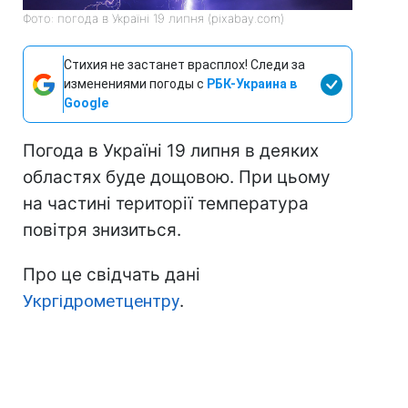
Фото: погода в Україні 19 липня (pixabay.com)
Стихия не застанет врасплох! Следи за
изменениями погоды с
РБК-Украина в
Google
Погода в Україні 19 липня в деяких
областях буде дощовою. При цьому
на частині території температура
повітря знизиться.
Про це свідчать дані
Укргідрометцентру
.