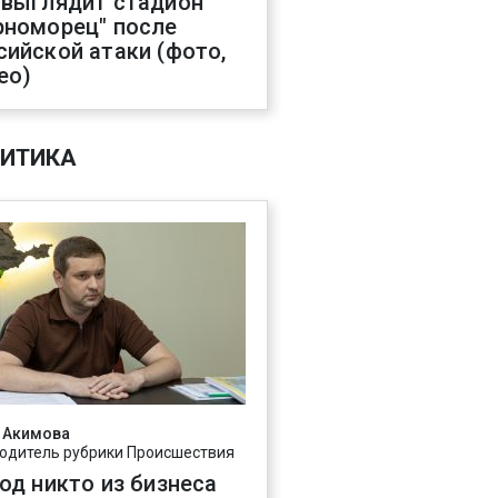
 выглядит стадион
рноморец" после
сийской атаки (фото,
ео)
ИТИКА
 Акимова
одитель рубрики Происшествия
год никто из бизнеса