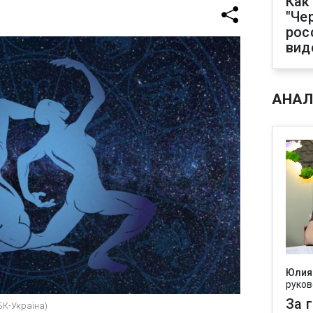
Как
"Че
рос
вид
АНАЛ
Юлия
руков
За 
БК-Україна)