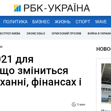
ПОЛИТИКА
БИЗНЕС
ЖИЗНЬ
СПОРТ
WAVE
БСТРЕЛ КИЕВА
DRONE DEALS
ОРМУЗСКИЙ ПРОЛИВ
ВОЙНА В УКРАИ
ни
НОВО
021 для
 що зміниться
ханні, фінансах і
3 мин