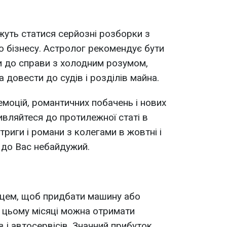
ожуть статися серйозні розборки з
 бізнесу. Астролог рекомендує бути
и до справи з холодним розумом,
 довести до судів і розділів майна.
емоцій, романтичних побачень і нових
ивляйтеся до протилежної статі в
нтриги і романи з колегами в жовтні і
о до Вас небайдужий.
яцем, щоб придбати машину або
 цьому місяці можна отримати
 і автосервісів. Значний прибуток