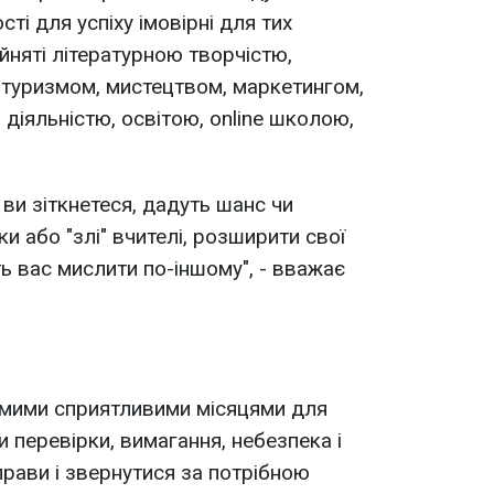
і для успіху імовірні для тих
айняті літературною творчістю,
 туризмом, мистецтвом, маркетингом,
діяльністю, освітою, online школою,
 ви зіткнетеся, дадуть шанс чи
ки або "злі" вчителі, розширити свої
ять вас мислити по-іншому", - вважає
самими сприятливими місяцями для
и перевірки, вимагання, небезпека і
рави і звернутися за потрібною