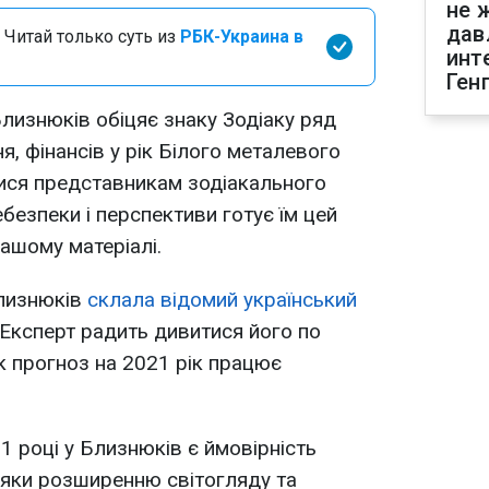
не 
дав
 Читай только суть из
РБК-Украина в
инт
Ген
Близнюків обіцяє знаку Зодіаку ряд
ня, фінансів у рік Білого металевого
тися представникам зодіакального
небезпеки і перспективи готує їм цей
нашому матеріалі.
Близнюків
склала відомий український
Експерт радить дивитися його по
к прогноз на 2021 рік працює
1 році у Близнюків є ймовірність
дяки розширенню світогляду та