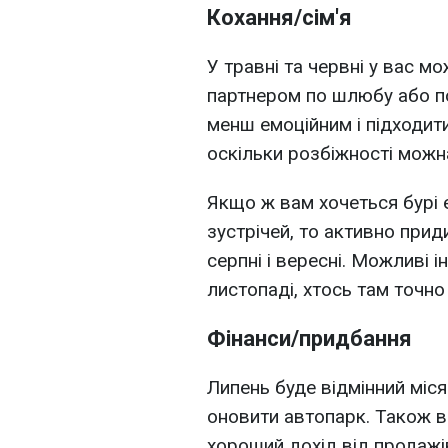
Кохання/сім'я
У травні та червні у вас м
партнером по шлюбу або по
менш емоційним і підходит
оскільки розбіжності можна
Якщо ж вам хочеться бурі 
зустрічей, то активно прид
серпні і вересні. Можливі і
листопаді, хтось там точн
Фінанси/придбання
Липень буде відмінний міс
оновити автопарк. Також в
хороший дохід від продажів