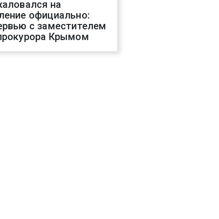
жаловался на
ление официально:
ервью с заместителем
прокурора Крымом