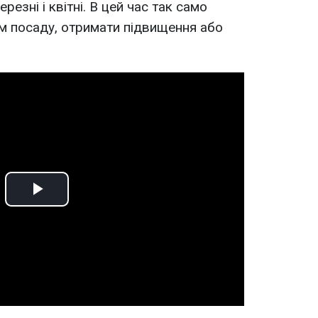
езні і квітні. В цей час так само
м посаду, отримати підвищення або
Play
Video