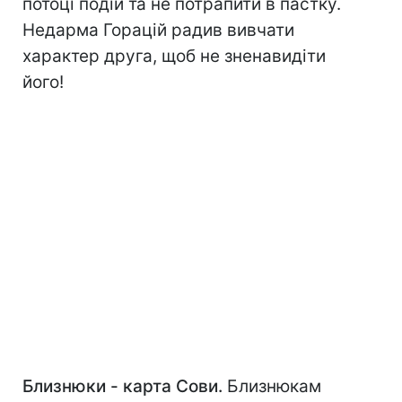
потоці подій та не потрапити в пастку.
Недарма Горацій радив вивчати
характер друга, щоб не зненавидіти
його!
Близнюки - карта Сови.
Близнюкам