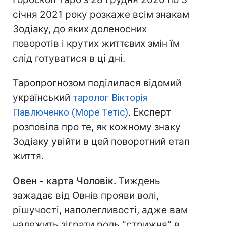
січня 2021 року розкаже всім знакам
Зодіаку, до яких доленосних
поворотів і крутих життєвих змін їм
слід готуватися в ці дні.
Таропрогнозом поділилася відомий
український
таролог Вікторія
Павлюченко (Море Тетіс)
. Експерт
розповіла про те, як кожному знаку
Зодіаку увійти в цей поворотний етап
життя.
Овен - карта Чоловік.
Тиждень
зажадає від Овнів прояви волі,
рішучості, наполегливості, адже вам
належить зіграти роль "стрижня" в