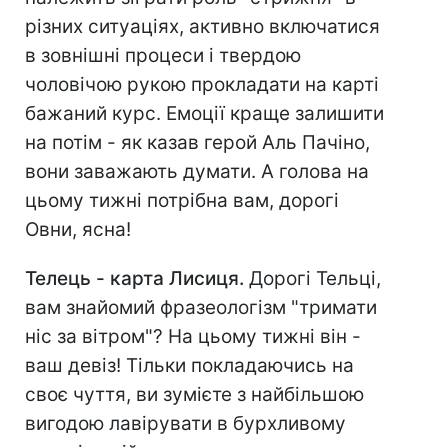
різних ситуаціях, активно включатися
в зовнішні процеси і твердою
чоловічою рукою прокладати на карті
бажаний курс. Емоції краще залишити
на потім - як казав герой Аль Пачіно,
вони заважають думати. А голова на
цьому тижні потрібна вам, дорогі
Овни, ясна!
Телець - карта Лисиця.
Дорогі Тельці,
вам знайомий фразеологізм "тримати
ніс за вітром"? На цьому тижні він -
ваш девіз! Тільки покладаючись на
своє чуття, ви зумієте з найбільшою
вигодою лавірувати в бурхливому