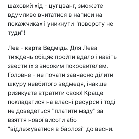
шаховий хід - цугцванг, зможете
вдумливо вчитатися в написи на
покажчиках і уникнути "повороту не
туди"!
Лев - карта Ведмідь.
Для Лева
тиждень обіцяє пройти вдало і навіть
звести їх з високим покровителем.
Головне - не почати завчасно ділити
шкуру невбитого ведмедя, інакше
ризикуєте втратити свою! Краще
покладатися на власні ресурси і тоді
не доведеться "платити мзду" за
взяття нової висоти або
"відлежуватися в барлозі" до весни.