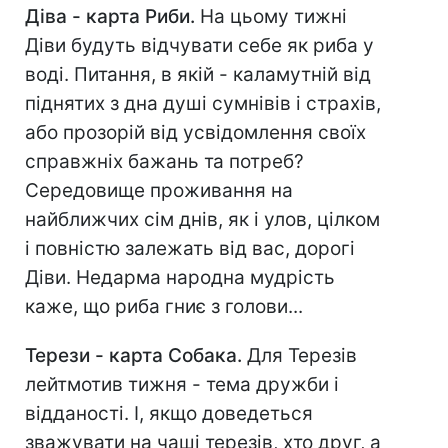
Діва - карта Риби.
На цьому тижні
Діви будуть відчувати себе як риба у
воді. Питання, в якій - каламутній від
піднятих з дна душі сумнівів і страхів,
або прозорій від усвідомлення своїх
справжніх бажань та потреб?
Середовище проживання на
найближчих сім днів, як і улов, цілком
і повністю залежать від вас, дорогі
Діви. Недарма народна мудрість
каже, що риба гниє з голови...
Терези - карта Собака.
Для Терезів
лейтмотив тижня - тема дружби і
відданості. І, якщо доведеться
зважувати на чаші терезів, хто друг, а