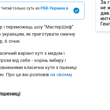
За 
не 
 Читай только суть из
РБК-Украина в
дав
инт
Ген
нар і переможець шоу "МастерШеф"
 українцям, як приготувати смачну
, 6 січня.
сичний варіант куті з медом і
рохи від себе - корінь імбиру і
овненнями класична кутя з пшениці
ю. Про це він розповів
на своєму
 пшениці