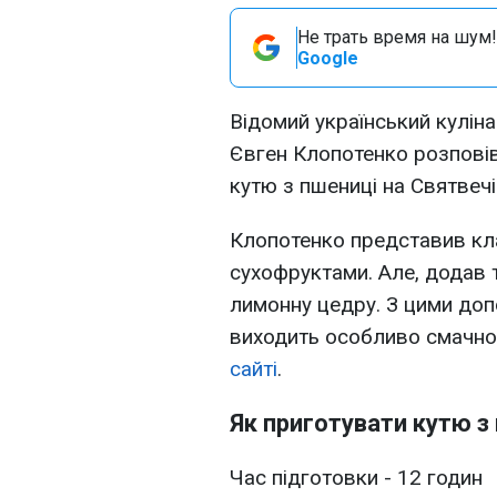
Не трать время на шум!
Google
Відомий український кулі
Євген Клопотенко розповів
кутю з пшениці на Святвечір
Клопотенко представив кла
сухофруктами. Але, додав т
лимонну цедру. З цими доп
виходить особливо смачно
сайті
.
Як приготувати кутю з
Час підготовки - 12 годин