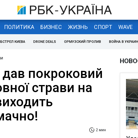
ПОЛИТИКА
БИЗНЕС
ЖИЗНЬ
СПОРТ
WAVE
БСТРЕЛ КИЕВА
DRONE DEALS
ОРМУЗСКИЙ ПРОЛИВ
ВОЙНА В УКРАИ
ни
НОВО
 дав покроковий
вної страви на
виходить
мачно!
2 мин