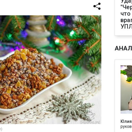
Уда
"Че
что
вра
УП
АНАЛ
Юлия
руков
m)