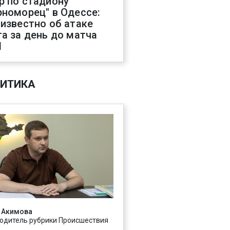
р по стадиону
рноморец" в Одессе:
 известно об атаке
га за день до матча
Л
ИТИКА
 Акимова
одитель рубрики Происшествия