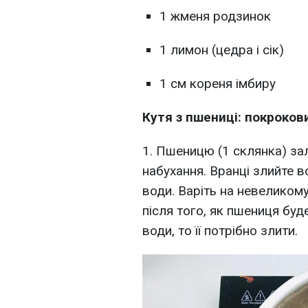
1 жменя родзинок
1 лимон (цедра і сік)
1 см кореня імбиру
Кутя з пшениці: покроков
1. Пшеницю (1 склянка) за
набухання. Вранці злийте в
води. Варіть на невеликому
після того, як пшениця буд
води, то її потрібно злити.