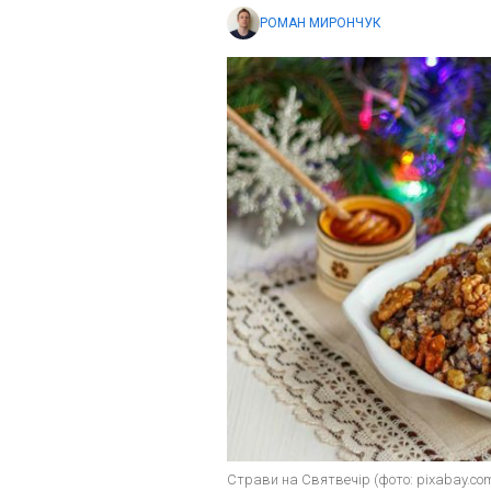
РОМАН МИРОНЧУК
Страви на Святвечір (фото: pixabay.co