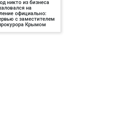
год никто из бизнеса
жаловался на
ление официально:
ервью с заместителем
прокурора Крымом