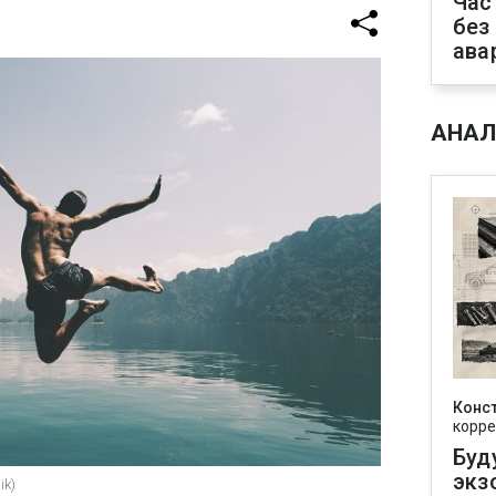
Час
без
ава
АНАЛ
Конс
корре
Буд
экз
ik)