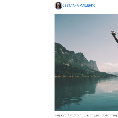
СВЕТЛАНА МАЩЕНКО
Меркурій у Стрільці в грудні (фото: freep