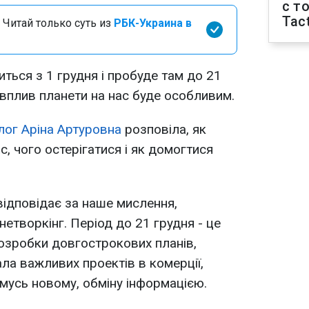
с т
Tact
 Читай только суть из
РБК-Украина в
иться з 1 грудня і пробуде там до 21
 вплив планети на нас буде особливим.
лог Аріна Артуровна
розповіла, як
, чого остерігатися і як домогтися
відповідає за наше мислення,
 нетворкінг. Період до 21 грудня - це
розробки довгострокових планів,
ала важливих проектів в комерції,
чомусь новому, обміну інформацією.