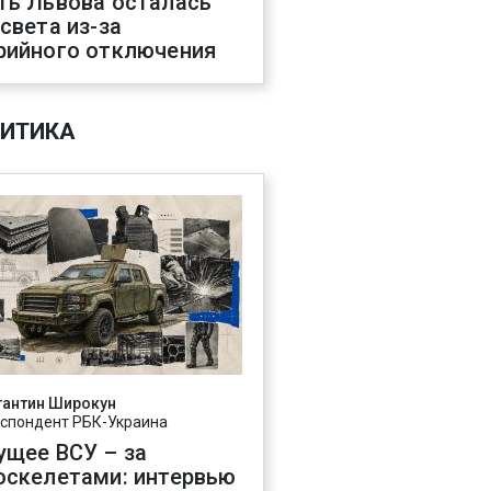
ть Львова осталась
 света из-за
рийного отключения
ИТИКА
тантин Широкун
спондент РБК-Украина
ущее ВСУ – за
оскелетами: интервью