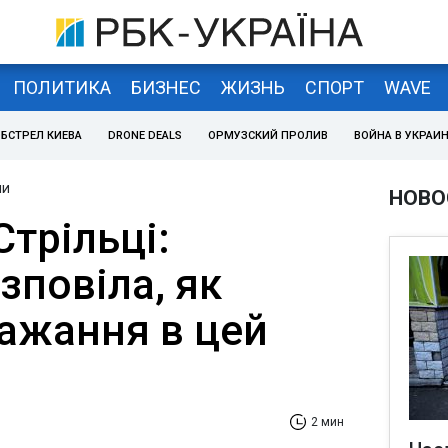
ПОЛИТИКА
БИЗНЕС
ЖИЗНЬ
СПОРТ
WAVE
БСТРЕЛ КИЕВА
DRONE DEALS
ОРМУЗСКИЙ ПРОЛИВ
ВОЙНА В УКРАИ
ни
НОВО
Стрільці:
зповіла, як
бажання в цей
2 мин