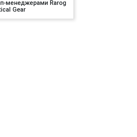
оп-менеджерами Rarog
ical Gear