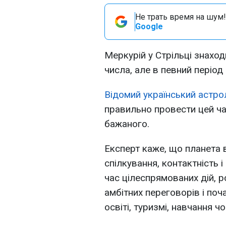
Не трать время на шум!
Google
Меркурій у Стрільці знаход
числа, але в певний період
Відомий український астро
правильно провести цей час
бажаного.
Експерт каже, що планета 
спілкування, контактність і
час цілеспрямованих дій, 
амбітних переговорів і поч
освіті, туризмі, навчання 