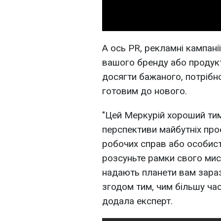
А ось PR, рекламні кампані
вашого бренду або продукт
досягти бажаного, потрібно
готовим до нового.
"Цей Меркурій хороший тим,
перспективи майбутніх про
робочих справ або особис
розсуньте рамки свого мис
надають планети вам зараз.
згодом тим, чим більшу час
додала експерт.