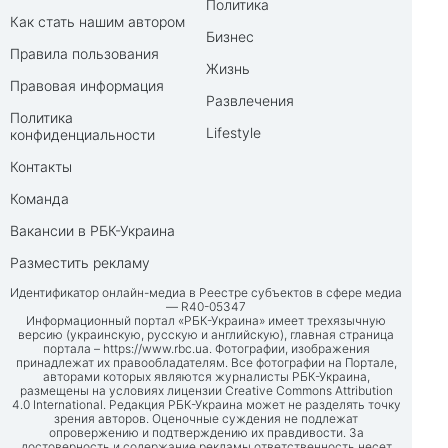
Политика
Как стать нашим автором
Бизнес
Правила пользования
Жизнь
Правовая информация
Развлечения
Политика
Lifestyle
конфиденциальности
Контакты
Команда
Вакансии в РБК-Украина
Разместить рекламу
Идентификатор онлайн-медиа в Реестре субъектов в сфере медиа
— R40-05347
Информационный портал «РБК-Украина» имеет трехязычную
версию (украинскую, русскую и английскую), главная страница
портала –
https://www.rbc.ua
. Фотографии, изображения
принадлежат их правообладателям. Все фотографии на Портале,
авторами которых являются журналисты РБК-Украина,
размещены на условиях лицензии Creative Commons Attribution
4.0 International. Редакция РБК-Украина может не разделять точку
зрения авторов. Оценочные суждения не подлежат
опровержению и подтверждению их правдивости. За
достоверность и содержание рекламы ответственность несет