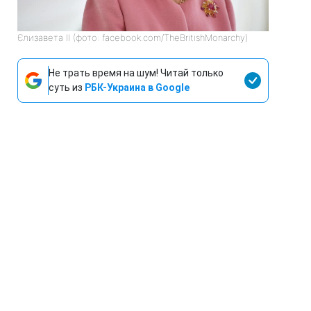
Єлизавета II (фото: facebook.com/TheBritishMonarchy)
Не трать время на шум! Читай только
суть из
РБК-Украина в Google