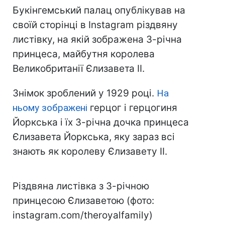
Букінгемський палац опублікував на
своїй сторінці в Instagram різдвяну
листівку, на якій зображена 3-річна
принцеса, майбутня королева
Великобританії Єлизавета II.
Знімок зроблений у 1929 році.
На
ньому зображені
герцог і герцогиня
Йоркська і їх 3-річна дочка принцеса
Єлизавета Йоркська, яку зараз всі
знають як королеву Єлизавету II.
Різдвяна листівка з 3-річною
принцесою Єлизаветою (фото:
instagram.com/theroyalfamily)