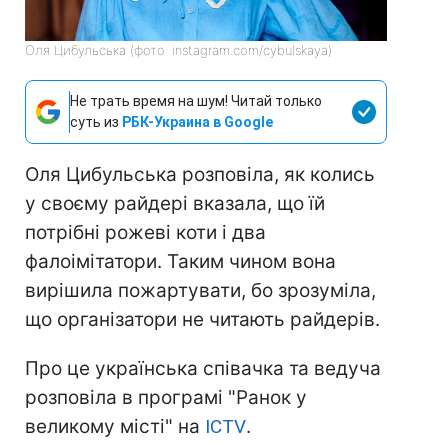
Оля Цибульська (фото: instagram.com/cybulskaya)
Не трать время на шум! Читай только
суть из
РБК-Украина в Google
Оля Цибульська розповіла, як колись
у своєму райдері вказала, що їй
потрібні рожеві коти і два
фалоімітатори. Таким чином вона
вирішила пожартувати, бо зрозуміла,
що організатори не читають райдерів.
Про це українська співачка та ведуча
розповіла в програмі "Ранок у
великому місті" на
ICTV
.