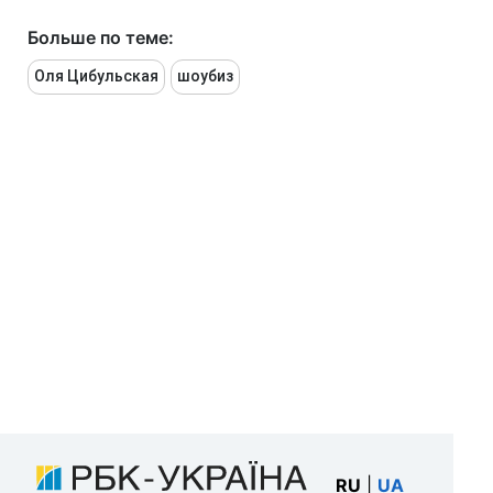
Больше по теме:
Оля Цибульская
шоубиз
RU
|
UA