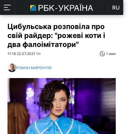
RU
Цибульська розповіла про
свій райдер: "рожеві коти і
два фалоімітатори"
11:16 22.07.2021 Чт
1 мин
РОМАН МИРОНЧУК