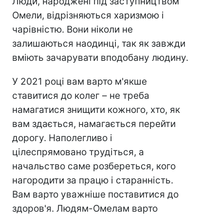
Люди, народжені під заступництвом
Омели, відрізняються харизмою і
чарівністю. Вони ніколи не
залишаються наодинці, так як завжди
вміють зачарувати вподобану людину.
У 2021 році вам варто м'якше
ставитися до колег – не треба
намагатися знищити кожного, хто, як
вам здається, намагається перейти
дорогу. Наполегливо і
цілеспрямовано трудіться, а
начальство саме розбереться, кого
нагородити за працю і старанність.
Вам варто уважніше поставитися до
здоров'я. Людям-Омелам варто