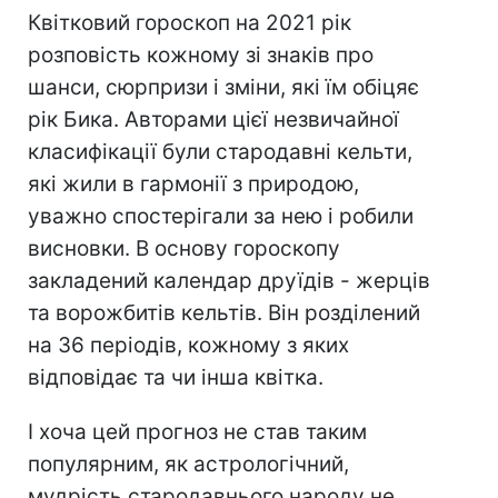
Квітковий гороскоп на 2021 рік
розповість кожному зі знаків про
шанси, сюрпризи і зміни, які їм обіцяє
рік Бика. Авторами цієї незвичайної
класифікації були стародавні кельти,
які жили в гармонії з природою,
уважно спостерігали за нею і робили
висновки. В основу гороскопу
закладений календар друїдів - жерців
та ворожбитів кельтів. Він розділений
на 36 періодів, кожному з яких
відповідає та чи інша квітка.
І хоча цей прогноз не став таким
популярним, як астрологічний,
мудрість стародавнього народу не