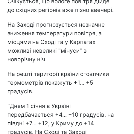
Очікується, що вологе повітря дійде
до східних регіонів вже пізно ввечері.
На Заході прогнозується незначне
зниження температури повітря, а
місцями на Сході та у Карпатах
можливі невеликі "мінуси" в
новорічну ніч.
На решті території країни стовпчики
термометрів покажуть +1... +5
градусів.
"Днем 1 січня в Україні
передбачається +4... +10 градусів, на
півдні +7... +12, у Криму до +14
градусів. На Сході та Заході