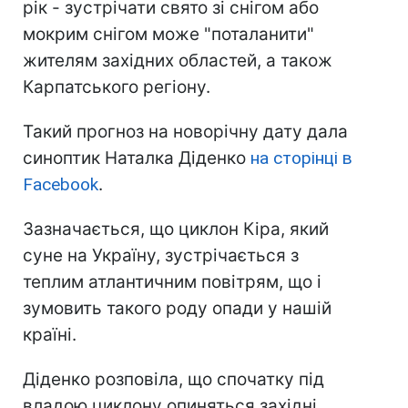
рік - зустрічати свято зі снігом або
мокрим снігом може "поталанити"
жителям західних областей, а також
Карпатського регіону.
Такий прогноз на новорічну дату дала
синоптик Наталка Діденко
на сторінці в
Facebook
.
Зазначається, що циклон Кіра, який
суне на Україну, зустрічається з
теплим атлантичним повітрям, що і
зумовить такого роду опади у нашій
країні.
Діденко розповіла, що спочатку під
владою циклону опиняться західні