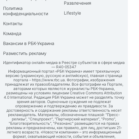
Развлечения
Политика
Lifestyle
конфиденциальности
Контакты
Команда
Вакансии в РБК-Украина
Разместить рекламу
Идентификатор онлайн-медиа в Реестре субъектов в сфере медиа
— R40-05347
Информационный портал «РБК-Украина» имеет трехязычную
версию (украинскую, русскую и английскую), главная страница
портала –
https://www.rbc.ua
. Фотографии, изображения
принадлежат их правообладателям. Все фотографии на Портале,
авторами которых являются журналисты РБК-Украина,
размещены на условиях лицензии Creative Commons Attribution
4.0 International. Редакция РБК-Украина может не разделять точку
зрения авторов. Оценочные суждения не подлежат
опровержению и подтверждению их правдивости. За
достоверность и содержание рекламы ответственность несет
рекламодатель. Материалы, обозначенные плашкой: "Пресс-
релизы", "Спецпроект", "Партнерский материал", "Promo",
"Благотворительность", "Резонанс" размещаются на правах
рекламы и предназначены, как правило, для лиц, достигших 21-
летнего возраста. «Новости компании» – это информационный
формат, охватывающий новости, события и объявления,