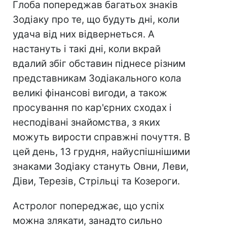
Глоба попереджав багатьох знаків
Зодіаку про те, що будуть дні, коли
удача від них відвернеться. А
настануть і такі дні, коли вкрай
вдалий збіг обставин піднесе різним
представникам Зодіакального кола
великі фінансові вигоди, а також
просування по кар'єрних сходах і
несподівані знайомства, з яких
можуть вирости справжні почуття. В
цей день, 13 грудня, найуспішнішими
знаками Зодіаку стануть Овни, Леви,
Діви, Терезів, Стрільці та Козероги.
Астролог попереджає, що успіх
можна злякати, занадто сильно