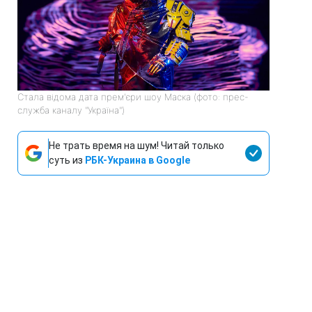
Стала відома дата прем'єри шоу Маска (фото: прес-
служба каналу "Україна")
Не трать время на шум! Читай только
суть из
РБК-Украина в Google