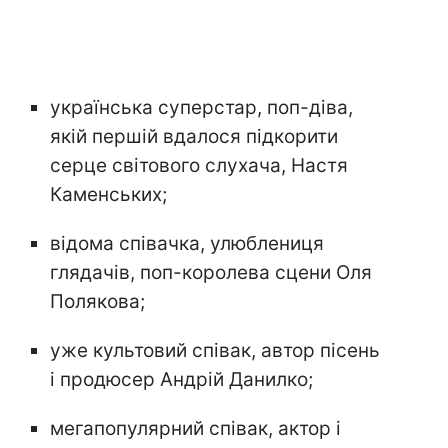
українська суперстар, поп-діва,
якій першій вдалося підкорити
серце світового слухача, Настя
Каменських;
відома співачка, улюблениця
глядачів, поп-королева сцени Оля
Полякова;
уже культовий співак, автор пісень
і продюсер Андрій Данилко;
мегапопулярний співак, актор і