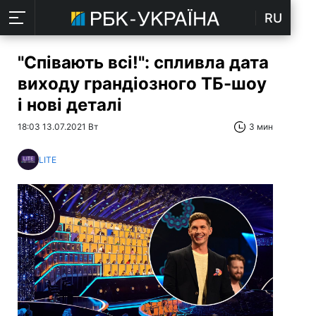
RU
"Співають всі!": спливла дата
виходу грандіозного ТБ-шоу
і нові деталі
18:03 13.07.2021 Вт
3 мин
LITE