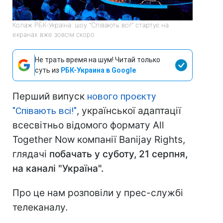
Колаж РБК-Україна: шоу "Співають всі!" стартує на
екранах вже зовсім скоро
Не трать время на шум! Читай только
суть из
РБК-Украина в Google
Перший випуск
нового проєкту
"Співають всі!"
, української адаптації
всесвітньо відомого формату All
Together Now компанії Banijay Rights,
глядачі
побачать у суботу, 21 серпня,
на каналі "Україна".
Про це нам розповіли у прес-службі
телеканалу.