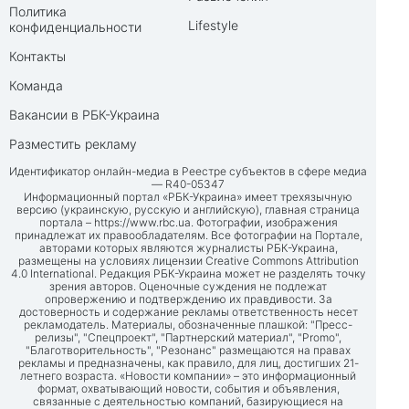
Политика
Lifestyle
конфиденциальности
Контакты
Команда
Вакансии в РБК-Украина
Разместить рекламу
Идентификатор онлайн-медиа в Реестре субъектов в сфере медиа
— R40-05347
Информационный портал «РБК-Украина» имеет трехязычную
версию (украинскую, русскую и английскую), главная страница
портала –
https://www.rbc.ua
. Фотографии, изображения
принадлежат их правообладателям. Все фотографии на Портале,
авторами которых являются журналисты РБК-Украина,
размещены на условиях лицензии Creative Commons Attribution
4.0 International. Редакция РБК-Украина может не разделять точку
зрения авторов. Оценочные суждения не подлежат
опровержению и подтверждению их правдивости. За
достоверность и содержание рекламы ответственность несет
рекламодатель. Материалы, обозначенные плашкой: "Пресс-
релизы", "Спецпроект", "Партнерский материал", "Promo",
"Благотворительность", "Резонанс" размещаются на правах
рекламы и предназначены, как правило, для лиц, достигших 21-
летнего возраста. «Новости компании» – это информационный
формат, охватывающий новости, события и объявления,
связанные с деятельностью компаний, базирующиеся на