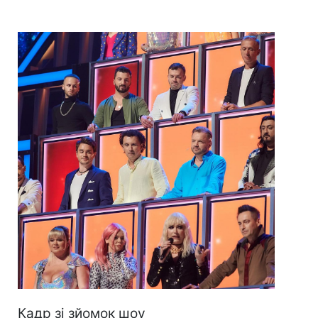
Кадр зі зйомок шоу