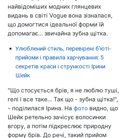
найвідоміших модних глянцевих
видань в світі Vogue вона зізналася,
що домогтися ідеальної форми їй
допомагає... звичайна зубна щітка.
Улюблений стиль, перевірені б'юті-
прийоми і правила харчування: 5
секретів краси і стрункості Ірини
Шейк
"Що стосується брів, я не люблю туші,
гелі і все таке... Так що - зубна щітка!",
- поділилася Ірина. На
фото
видно, що
Шейк ретельно зачісує волосинки
вгору, а потім підкреслює природну
форму брів. До речі, такий прийом