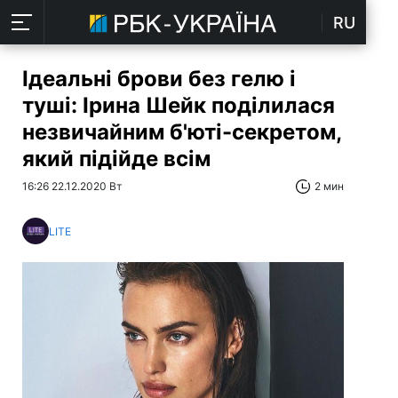
RU
Ідеальні брови без гелю і
туші: Ірина Шейк поділилася
незвичайним б'юті-секретом,
який підійде всім
16:26 22.12.2020 Вт
2 мин
LITE