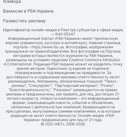
Команда
Вакансии в РБК-Украина
Разместить рекламу
Идентификатор онлайн-медиа в Реестре субъектов в сфере медиа
— R40-05347
Информационный портал «РБК-Украина» имеет трехязычную
версию (украинскую, русскую и английскую), главная страница
портала –
https://www.rbc.ua
. Фотографии, изображения
принадлежат их правообладателям. Все фотографии на Портале,
авторами которых являются журналисты РБК-Украина,
размещены на условиях лицензии Creative Commons Attribution
4.0 International. Редакция РБК-Украина может не разделять точку
зрения авторов. Оценочные суждения не подлежат
опровержению и подтверждению их правдивости. За
достоверность и содержание рекламы ответственность несет
рекламодатель. Материалы, обозначенные плашкой: "Пресс-
релизы", "Спецпроект", "Партнерский материал", "Promo",
"Благотворительность", "Резонанс" размещаются на правах
рекламы и предназначены, как правило, для лиц, достигших 21-
летнего возраста. «Новости компании» – это информационный
формат, охватывающий новости, события и объявления,
связанные с деятельностью компаний, базирующиеся на
прессрелизах, выпускаемых самими компаниями, и за которые
редакция не несет ответственности. Онлайн-медиа «РБК-
Украина» предназначено для лиц от 21 года.
© ООО «УБТ», 2006-2026.