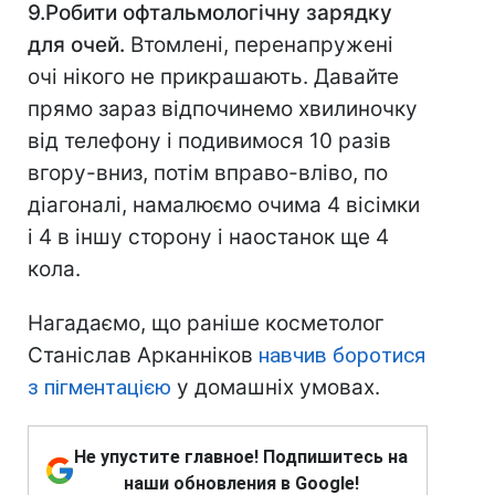
9.Робити офтальмологічну зарядку
для очей.
Втомлені, перенапружені
очі нікого не прикрашають. Давайте
прямо зараз відпочинемо хвилиночку
від телефону і подивимося 10 разів
вгору-вниз, потім вправо-вліво, по
діагоналі, намалюємо очима 4 вісімки
і 4 в іншу сторону і наостанок ще 4
кола.
Нагадаємо, що раніше косметолог
Станіслав Арканніков
навчив боротися
з пігментацією
у домашніх умовах.
Не упустите главное! Подпишитесь на
наши обновления в Google!