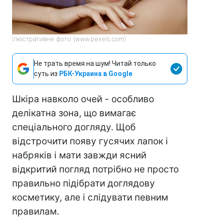
Ілюстративне фото (www.pexels.com)
Не трать время на шум! Читай только
суть из
РБК-Украина в Google
Шкіра навколо очей - особливо
делікатна зона, що вимагає
спеціального догляду. Щоб
відстрочити появу гусячих лапок і
набряків і мати завжди ясний
відкритий погляд потрібно не просто
правильно підібрати доглядову
косметику, але і слідувати певним
правилам.