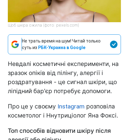
Щоб шкіра ожила (фото: pexels.com)
Не трать время на шум! Читай только
суть из
РБК-Украина в Google
Невдалі косметичні експерименти, на
зразок опіків від пілінгу, алергії і
роздратування - це сигнал шкіри, що
ліпідний бар'єр потребує допомоги.
Про це у своєму
Instagram
розповіла
косметолог і Ннутриціолог Яна Фоксі.
Топ способів відновити шкіру після
алергії або пілінгу