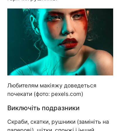
Любителям макіяжу доведеться
почекати (фото: pexels.com)
Виключіть подразники
Скраби, скатки, рушники (замініть на
паперові), щітки, спонжі і інший