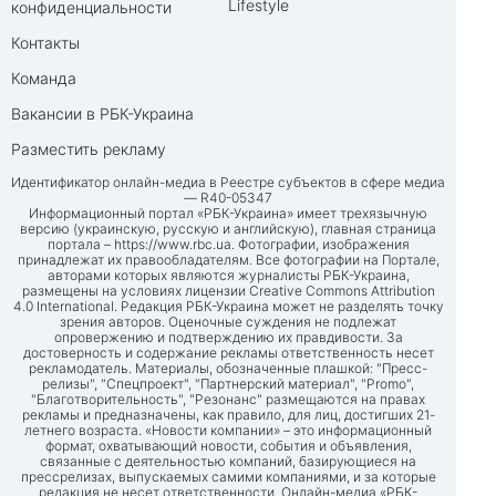
Lifestyle
конфиденциальности
Контакты
Команда
Вакансии в РБК-Украина
Разместить рекламу
Идентификатор онлайн-медиа в Реестре субъектов в сфере медиа
— R40-05347
Информационный портал «РБК-Украина» имеет трехязычную
версию (украинскую, русскую и английскую), главная страница
портала –
https://www.rbc.ua
. Фотографии, изображения
принадлежат их правообладателям. Все фотографии на Портале,
авторами которых являются журналисты РБК-Украина,
размещены на условиях лицензии Creative Commons Attribution
4.0 International. Редакция РБК-Украина может не разделять точку
зрения авторов. Оценочные суждения не подлежат
опровержению и подтверждению их правдивости. За
достоверность и содержание рекламы ответственность несет
рекламодатель. Материалы, обозначенные плашкой: "Пресс-
релизы", "Спецпроект", "Партнерский материал", "Promo",
"Благотворительность", "Резонанс" размещаются на правах
рекламы и предназначены, как правило, для лиц, достигших 21-
летнего возраста. «Новости компании» – это информационный
формат, охватывающий новости, события и объявления,
связанные с деятельностью компаний, базирующиеся на
прессрелизах, выпускаемых самими компаниями, и за которые
редакция не несет ответственности. Онлайн-медиа «РБК-