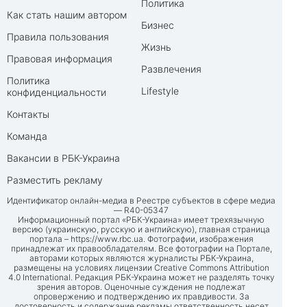
Политика
Как стать нашим автором
Бизнес
Правила пользования
Жизнь
Правовая информация
Развлечения
Политика
Lifestyle
конфиденциальности
Контакты
Команда
Вакансии в РБК-Украина
Разместить рекламу
Идентификатор онлайн-медиа в Реестре субъектов в сфере медиа
— R40-05347
Информационный портал «РБК-Украина» имеет трехязычную
версию (украинскую, русскую и английскую), главная страница
портала –
https://www.rbc.ua
. Фотографии, изображения
принадлежат их правообладателям. Все фотографии на Портале,
авторами которых являются журналисты РБК-Украина,
размещены на условиях лицензии Creative Commons Attribution
4.0 International. Редакция РБК-Украина может не разделять точку
зрения авторов. Оценочные суждения не подлежат
опровержению и подтверждению их правдивости. За
достоверность и содержание рекламы ответственность несет