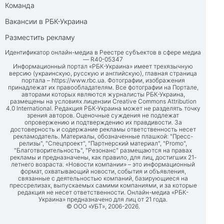
Команда
Вакансии в РБК-Украина
Разместить рекламу
Идентификатор онлайн-медиа в Реестре субъектов в сфере медиа
— R40-05347
Информационный портал «РБК-Украина» имеет трехязычную
версию (украинскую, русскую и английскую), главная страница
портала –
https://www.rbc.ua
. Фотографии, изображения
принадлежат их правообладателям. Все фотографии на Портале,
авторами которых являются журналисты РБК-Украина,
размещены на условиях лицензии Creative Commons Attribution
4.0 International. Редакция РБК-Украина может не разделять точку
зрения авторов. Оценочные суждения не подлежат
опровержению и подтверждению их правдивости. За
достоверность и содержание рекламы ответственность несет
рекламодатель. Материалы, обозначенные плашкой: "Пресс-
релизы", "Спецпроект", "Партнерский материал", "Promo",
"Благотворительность", "Резонанс" размещаются на правах
рекламы и предназначены, как правило, для лиц, достигших 21-
летнего возраста. «Новости компании» – это информационный
формат, охватывающий новости, события и объявления,
связанные с деятельностью компаний, базирующиеся на
прессрелизах, выпускаемых самими компаниями, и за которые
редакция не несет ответственности. Онлайн-медиа «РБК-
Украина» предназначено для лиц от 21 года.
© ООО «УБТ», 2006-2026.