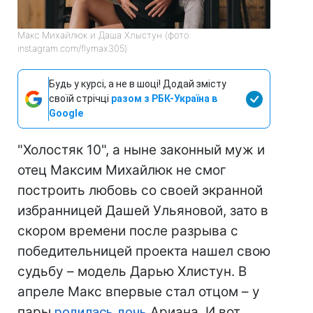
Макс Михайлюк и Даша Хлыстун (фото:
instagram.com/flymax305)
Будь у курсі, а не в шоці! Додай змісту
своїй стрічці
разом з РБК-Україна в
Google
"Холостяк 10", а ныне законный муж и
отец Максим Михайлюк не смог
построить любовь со своей экранной
избранницей Дашей Ульяновой, зато в
скором времени после разрыва с
победительницей проекта нашел свою
судьбу – модель Дарью Хлистун. В
апреле Макс впервые стал отцом – у
пары
родилась дочь
Ариана. И вот,