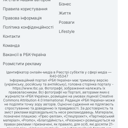
Бізнес
Правила користування
Життя
Правова інформація
Розваги
Політика конфіденційності
Lifestyle
Контакти
Команда
Вакансії в РБК-Україна
Розмістити рекламу
Ідентифікатор онлайн-медіа в Реєстрі суб’єктів у сфері медіа —
R40-05347
Інформаційний портал «РБК-Україна» має тримовну версію
(українську, російську та англійську), головна сторінка порталу -
https://www.rbc.ua
. Фотографії, зображення належать їх
правовласникам. Всі фотографії на Порталі, авторами яких є
журналісти «РБК-Україна», розміщені на умовах ліцензії Creative
Commons Attribution 4.0 International. Редакція «РБК-Україна» може
не поділяти точку зору авторів. Оціночні судження не підлягають
спростуванню та доведенню їх правдивості. За достовірність та
зміст реклами відповідальність несе рекламодавець. Матеріали,
позначені плашкою: «Прес-релізи», «Спецпроект», «Партнерський
матеріал», «Promo», «Благодійність», «Резонанс» розміщуються на
правах реклами і призначені, як правило, для осіб, які досягли 21-