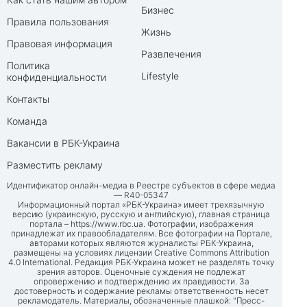
Бизнес
Правила пользования
Жизнь
Правовая информация
Развлечения
Политика
Lifestyle
конфиденциальности
Контакты
Команда
Вакансии в РБК-Украина
Разместить рекламу
Идентификатор онлайн-медиа в Реестре субъектов в сфере медиа
— R40-05347
Информационный портал «РБК-Украина» имеет трехязычную
версию (украинскую, русскую и английскую), главная страница
портала –
https://www.rbc.ua
. Фотографии, изображения
принадлежат их правообладателям. Все фотографии на Портале,
авторами которых являются журналисты РБК-Украина,
размещены на условиях лицензии Creative Commons Attribution
4.0 International. Редакция РБК-Украина может не разделять точку
зрения авторов. Оценочные суждения не подлежат
опровержению и подтверждению их правдивости. За
достоверность и содержание рекламы ответственность несет
рекламодатель. Материалы, обозначенные плашкой: "Пресс-