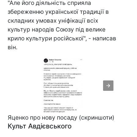
"Але його діяльність сприяла
збереженню української традиції в
складних умовах уніфікації всіх
культур народів Союзу під велике
крило культури російської", - написав
він.
Яценко про нову посаду (скриншоти)
Культ Авдієвського