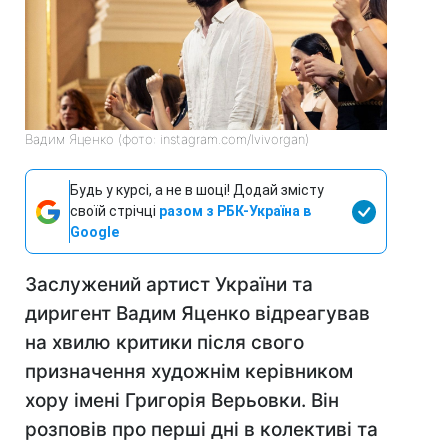
Вадим Яценко (фото: instagram.com/lvivorgan)
Будь у курсі, а не в шоці! Додай змісту
своїй стрічці
разом з РБК-Україна в
Google
Заслужений артист України та
диригент Вадим Яценко відреагував
на хвилю критики після свого
призначення художнім керівником
хору імені Григорія Верьовки. Він
розповів про перші дні в колективі та