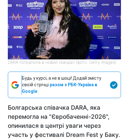
DARA потрапила в новий скандал (фото: Getty Images)
Будь у курсі, а не в шоці! Додай змісту
своїй стрічці
разом з РБК-Україна в
Google
Болгарська співачка DARA, яка
перемогла на "Євробаченні-2026",
опинилася в центрі уваги через
участь у фестивалі Dream Fest у Баку.