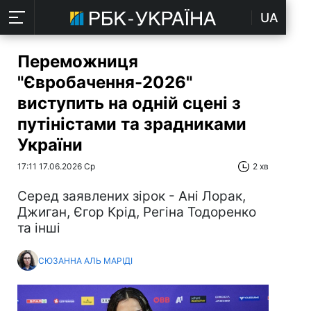
UA
Переможниця
"Євробачення-2026"
виступить на одній сцені з
путіністами та зрадниками
України
17:11 17.06.2026 Ср
2 хв
Серед заявлених зірок - Ані Лорак,
Джиган, Єгор Крід, Регіна Тодоренко
та інші
СЮЗАННА АЛЬ МАРІДІ