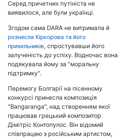
Серед причетних путініста не
виявилося, але були українці.
Згодом сама DARA не витримала й
рознесла Кіркорова та його
прихильників
, спростувавши його
залученість до успіху. Водночас вона
подякувала йому за "моральну
підтримку".
Перемогу Болгарії на пісенному
конкурсі принесла композиція
"Bangaranga", над створенням якої
працював грецький композитор
Дімітріс Контопулос. Він відомий
співпрацею з російським артистом,