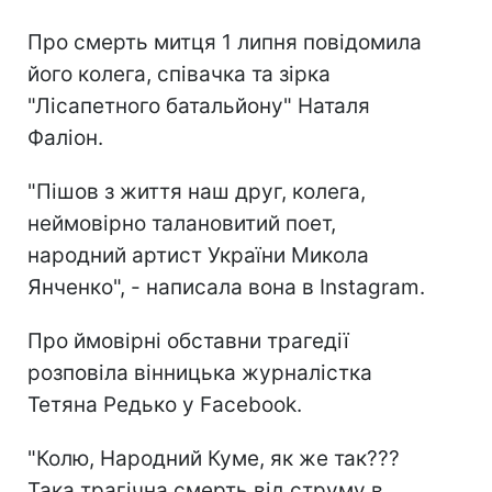
Про смерть митця 1 липня повідомила
його колега, співачка та зірка
"Лісапетного батальйону" Наталя
Фаліон.
"Пішов з життя наш друг, колега,
неймовірно талановитий поет,
народний артист України Микола
Янченко", - написала вона в Instagram.
Про ймовірні обставни трагедії
розповіла вінницька журналістка
Тетяна Редько у Facebook.
"Колю, Народний Куме, як же так???
Така трагічна смерть від струму в