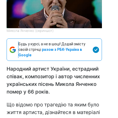
Микола Янченко (скриншот)
Будь у курсі, а не в шоці! Додай змісту
своїй стрічці
разом з РБК-Україна в
Google
Народний артист України, естрадний
співак, композитор і автор численних
українських пісень Микола Янченко
помер у 66 років.
Що відомо про трагедію та яким було
життя артиста, дізнайтеся в матеріалі