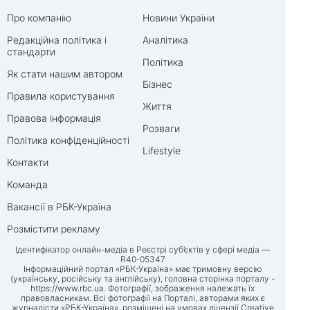
Про компанію
Новини України
Редакційна політика і
Аналітика
стандарти
Політика
Як стати нашим автором
Бізнес
Правила користування
Життя
Правова інформація
Розваги
Політика конфіденційності
Lifestyle
Контакти
Команда
Вакансії в РБК-Україна
Розмістити рекламу
Ідентифікатор онлайн-медіа в Реєстрі суб’єктів у сфері медіа —
R40-05347
Інформаційний портал «РБК-Україна» має тримовну версію
(українську, російську та англійську), головна сторінка порталу -
https://www.rbc.ua
. Фотографії, зображення належать їх
правовласникам. Всі фотографії на Порталі, авторами яких є
журналісти «РБК-Україна», розміщені на умовах ліцензії Creative