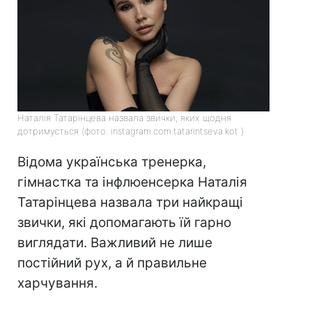
Наталія Татарінцева назвала звички, яких щодня
дотримується (фото: instagram.com.tatarintseva.kot )
Відома українська тренерка,
гімнастка та інфлюенсерка Наталія
Татарінцева назвала три найкращі
звички, які допомагають їй гарно
виглядати. Важливий не лише
постійний рух, а й правильне
харчування.