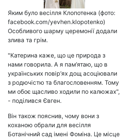
Яким було весілля Клопотенка (фото:
facebook.com/yevhen.klopotenko)
Особливого шарму церемонії додали
злива та грім.
"Катерина каже, що це природа з
нами говорила. А я пам’ятаю, що в
українських повір’ях дощ асоціювали
з родючістю та благословенням. Тому
ми обоє щасливо ходили по калюжах",
- поділився Євген.
Він також пояснив, чому вони з
коханою обрали для весілля
Ботанічний сад імені Фоміна. Це місце