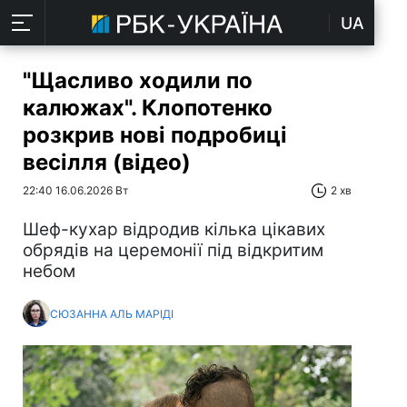
UA
"Щасливо ходили по
калюжах". Клопотенко
розкрив нові подробиці
весілля (відео)
22:40 16.06.2026 Вт
2 хв
Шеф-кухар відродив кілька цікавих
обрядів на церемонії під відкритим
небом
СЮЗАННА АЛЬ МАРІДІ