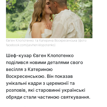
Євген Клопотенко та Катерина Воскресенська (фото:
facebook.com/yevhen.klopotenko)
Шеф-кухар Євген Клопотенко
поділився новими деталями свого
весілля з Катериною
Воскресенською. Він показав
унікальні кадри з церемонії та
розповів, які старовинні українські
обряди стали частиною святкування.