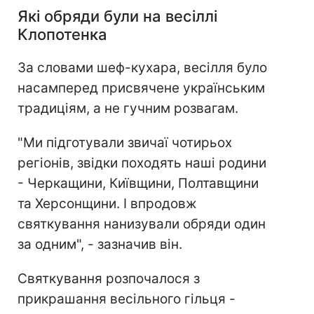
Які обряди були на весіллі
Клопотенка
За словами шеф-кухара, весілля було
насамперед присвячене українським
традиціям, а не гучним розвагам.
"Ми підготували звичаї чотирьох
регіонів, звідки походять наші родини
- Черкащини, Київщини, Полтавщини
та Херсонщини. І впродовж
святкування нанизували обряди один
за одним", - зазначив він.
Святкування розпочалося з
прикрашання весільного гільця -