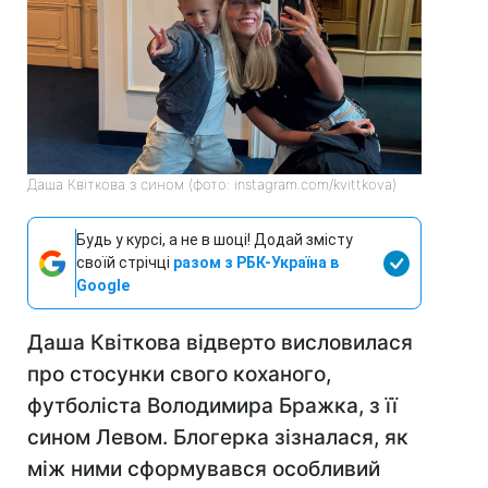
Даша Квіткова з сином (фото: instagram.com/kvittkova)
Будь у курсі, а не в шоці! Додай змісту
своїй стрічці
разом з РБК-Україна в
Google
Даша Квіткова відверто висловилася
про стосунки свого коханого,
футболіста Володимира Бражка, з її
сином Левом. Блогерка зізналася, як
між ними сформувався особливий