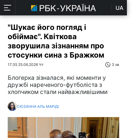
UA
"Шукає його погляд і
обіймає". Квіткова
зворушила зізнанням про
стосунки сина з Бражком
17:35 25.06.2026 Чт
3 хв
Блогерка зізналася, які моменти у
дружбі нареченого-футболіста з
хлопчиком стали найважливішими
СЮЗАННА АЛЬ МАРІДІ