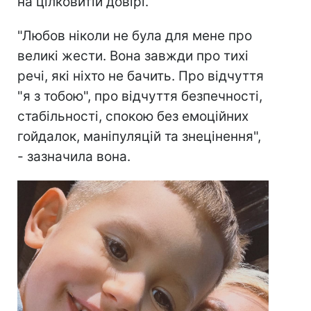
на цілковитій довірі.
"Любов ніколи не була для мене про
великі жести. Вона завжди про тихі
речі, які ніхто не бачить. Про відчуття
"я з тобою", про відчуття безпечності,
стабільності, спокою без емоційних
гойдалок, маніпуляцій та знецінення",
- зазначила вона.