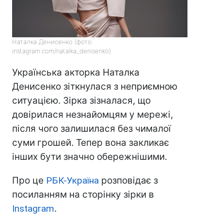
Наталка Денисенко (фото:
іnstagram.com/natalka_denisenko)
Українська акторка Наталка
Денисенко зіткнулася з неприємною
ситуацією. Зірка зізналася, що
довірилася незнайомцям у мережі,
після чого залишилася без чималої
суми грошей. Тепер вона закликає
інших бути значно обережнішими.
Про це
РБК-Україна
розповідає з
посиланням на сторінку зірки в
Instagram
.