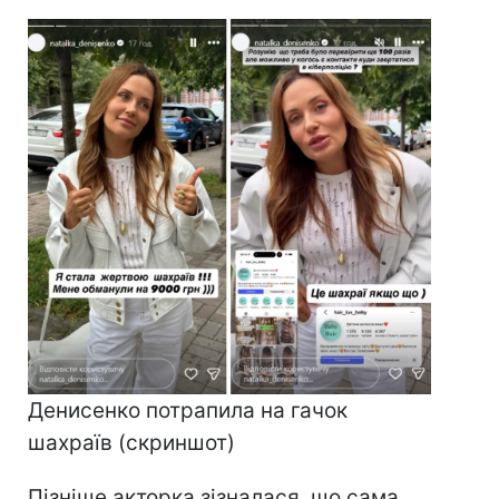
Денисенко потрапила на гачок
шахраїв (скриншот)
Пізніше акторка зізналася, що сама