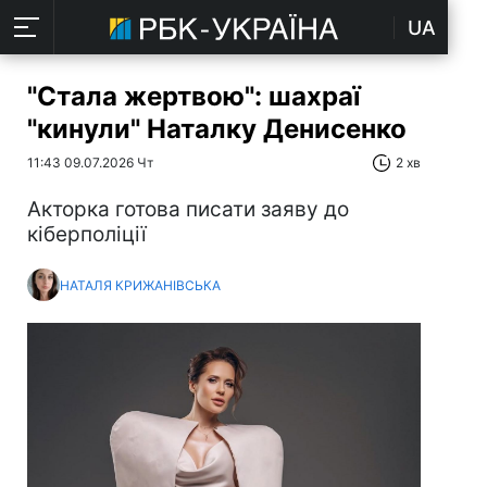
UA
"Стала жертвою": шахраї
"кинули" Наталку Денисенко
11:43 09.07.2026 Чт
2 хв
Акторка готова писати заяву до
кіберполіції
НАТАЛЯ КРИЖАНІВСЬКА