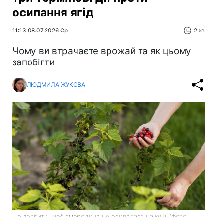
осипання ягід
11:13 08.07.2026 Ср
2 хв
Чому ви втрачаєте врожай та як цьому
запобігти
ЛЮДМИЛА ЖУКОВА
Що зробити, щоб смородина не осипалася на кущі (фото: