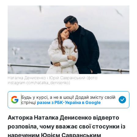
Наталка Денисенко і Юрій Савранський (фото:
instagram.com/natalka_denisenko)
Будь у курсі, а не в шоці! Додай змісту своїй
стрічці
разом з РБК-Україна в Google
Акторка Наталка Денисенко відверто
розповіла, чому вважає свої стосунки із
нареченим Юрієм Савранським