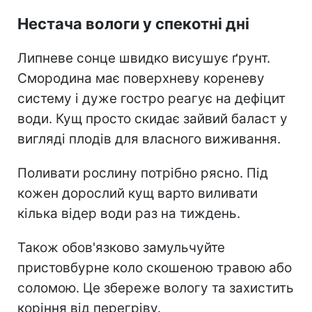
Нестача вологи у спекотні дні
Липневе сонце швидко висушує ґрунт.
Смородина має поверхневу кореневу
систему і дуже гостро реагує на дефіцит
води. Кущ просто скидає зайвий баласт у
вигляді плодів для власного виживання.
Поливати рослину потрібно рясно. Під
кожен дорослий кущ варто виливати
кілька відер води раз на тиждень.
Також обов'язково замульчуйте
пристовбурне коло скошеною травою або
соломою. Це збереже вологу та захистить
коріння від перегріву.