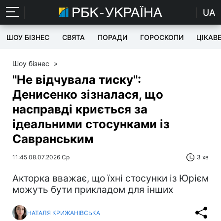
UA
ШОУ БІЗНЕС
СВЯТА
ПОРАДИ
ГОРОСКОПИ
ЦІКАВ
Шоу бізнес
»
"Не відчувала тиску":
Денисенко зізналася, що
насправді криється за
ідеальними стосунками із
Савранським
11:45 08.07.2026 Ср
3 хв
Акторка вважає, що їхні стосунки із Юрієм
можуть бути прикладом для інших
НАТАЛЯ КРИЖАНІВСЬКА