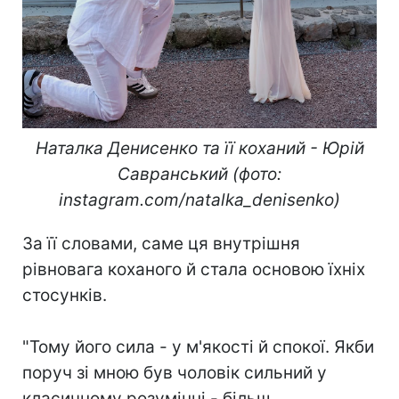
Наталка Денисенко та її коханий - Юрій
Савранський (фото:
instagram.com/natalka_denisenko)
За її словами, саме ця внутрішня
рівновага коханого й стала основою їхніх
стосунків.
"Тому його сила - у м'якості й спокої. Якби
поруч зі мною був чоловік сильний у
класичному розумінні - більш