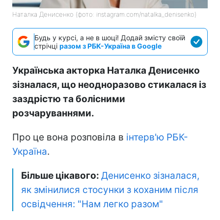
Наталка Денисенко (фото: instagram.com/natalka_denisenko)
Будь у курсі, а не в шоці! Додай змісту своїй
стрічці
разом з РБК-Україна в Google
Українська акторка Наталка Денисенко
зізналася, що неодноразово стикалася із
заздрістю та болісними
розчаруваннями.
Про це вона розповіла в
інтерв'ю РБК-
Україна
.
Більше цікавого:
Денисенко зізналася,
як змінилися стосунки з коханим після
освідчення: "Нам легко разом"