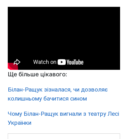
Ще більше цікавого:
Білан-Ращук зізналася, чи дозволяє
колишньому бачитися сином
Чому Білан-Ращук вигнали з театру Лесі
Українки