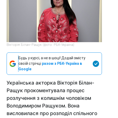
Вікторія Білан-Ращук (фото: РБК-Україна)
Будь у курсі, а не в шоці! Додай змісту
своїй стрічці
разом з РБК-Україна в
Google
Українська акторка Вікторія Білан-
Ращук прокоментувала процес
розлучення з колишнім чоловіком
Володимиром Ращуком. Вона
висловилася про розподіл спільного