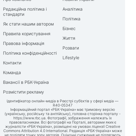
Редакційна політика і
Аналітика
стандарти
Політика
Як стати нашим автором
Бізнес
Правила користування
Життя
Правова інформація
Розваги
Політика конфіденційності
Lifestyle
Контакти
Команда
Вакансії в РБК-Україна
Розмістити рекламу
Ідентифікатор онлайн-медіа в Реєстрі суб’єктів у сфері медіа —
R40-05347
Інформаційний портал «РБК-Україна» має тримовну версію
(українську, російську та англійську), головна сторінка порталу -
https://www.rbc.ua
. Фотографії, зображення належать їх
правовласникам. Всі фотографії на Порталі, авторами яких є
журналісти «РБК-Україна», розміщені на умовах ліцензії Creative
Commons Attribution 4.0 International. Редакція «РБК-Україна» може
не поділяти точку зору авторів. Оціночні судження не підлягають