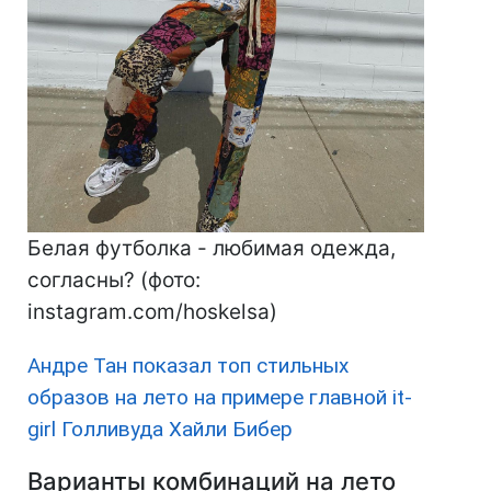
Белая футболка - любимая одежда,
согласны? (фото:
instagram.com/hoskelsa)
Андре Тан показал топ стильных
образов на лето на примере главной it-
girl Голливуда Хайли Бибер
Варианты комбинаций на лето