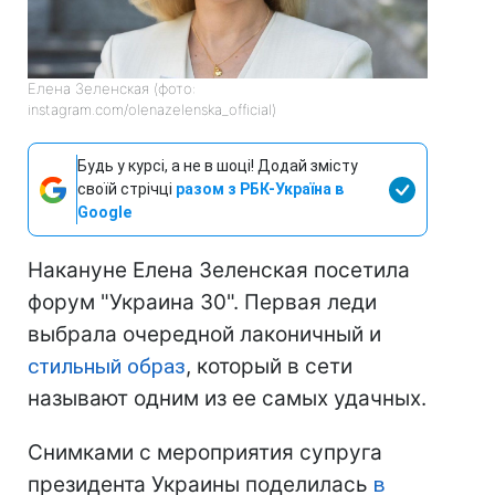
Елена Зеленская (фото:
instagram.com/olenazelenska_official)
Будь у курсі, а не в шоці! Додай змісту
своїй стрічці
разом з РБК-Україна в
Google
Накануне Елена Зеленская посетила
форум "Украина 30". Первая леди
выбрала очередной лаконичный и
стильный образ
, который в сети
называют одним из ее самых удачных.
Снимками с мероприятия супруга
президента Украины поделилась
в