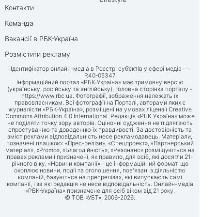
Контакти
Команда
Вакансії в РБК-Україна
Розмістити рекламу
Ідентифікатор онлайн-медіа в Реєстрі суб’єктів у сфері медіа —
R40-05347
Інформаційний портал «РБК-Україна» має тримовну версію
(українську, російську та англійську), головна сторінка порталу -
https://www.rbc.ua
. Фотографії, зображення належать їх
правовласникам. Всі фотографії на Порталі, авторами яких є
журналісти «РБК-Україна», розміщені на умовах ліцензії Creative
Commons Attribution 4.0 International. Редакція «РБК-Україна» може
не поділяти точку зору авторів. Оціночні судження не підлягають
спростуванню та доведенню їх правдивості. За достовірність та
зміст реклами відповідальність несе рекламодавець. Матеріали,
позначені плашкою: «Прес-релізи», «Спецпроект», «Партнерський
матеріал», «Promo», «Благодійність», «Резонанс» розміщуються на
правах реклами і призначені, як правило, для осіб, які досягли 21-
річного віку. «Новини компанії» - це інформаційний формат, що
охоплює новини, події та оголошення, пов'язані з діяльністю
компаній, базуються на пресрелізах, які випускають самі
компанії, і за які редакція не несе відповідальність. Онлайн-медіа
«РБК-Україна» призначене для осіб віком від 21 року.
© ТОВ «УБТ», 2006-2026.