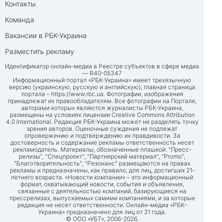
Контакты
Команда
Вакансии в РБК-Украина
Разместить рекламу
Идентификатор онлайн-медиа в Реестре субъектов в сфере медиа
— R40-05347
Информационный портал «РБК-Украина» имеет трехязычную
версию (украинскую, русскую и английскую), главная страница
портала –
https://www.rbc.ua
. Фотографии, изображения
принадлежат их правообладателям. Все фотографии на Портале,
авторами которых являются журналисты РБК-Украина,
размещены на условиях лицензии Creative Commons Attribution
4.0 International. Редакция РБК-Украина может не разделять точку
зрения авторов. Оценочные суждения не подлежат
опровержению и подтверждению их правдивости. За
достоверность и содержание рекламы ответственность несет
рекламодатель. Материалы, обозначенные плашкой: "Пресс-
релизы", "Спецпроект", "Партнерский материал", "Promo",
"Благотворительность", "Резонанс" размещаются на правах
рекламы и предназначены, как правило, для лиц, достигших 21-
летнего возраста. «Новости компании» – это информационный
формат, охватывающий новости, события и объявления,
связанные с деятельностью компаний, базирующиеся на
прессрелизах, выпускаемых самими компаниями, и за которые
редакция не несет ответственности. Онлайн-медиа «РБК-
Украина» предназначено для лиц от 21 года.
© ООО «УБТ», 2006-2026.