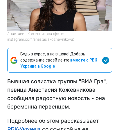
Анастасия Кожевникова (фото:
instagram.com/anastasiakozhevnikova)
Будь в курсе, а не в шоке! Добавь
содержание своей ленте
вместе с РБК-
Украина в Google
Бывшая солистка группы "ВИА Гра",
певица Анастасия Кожевникова
сообщила радостную новость - она
беременна первенцем.
Подробнее об этом рассказывает
РБК-Украина
со ссылкой на ее