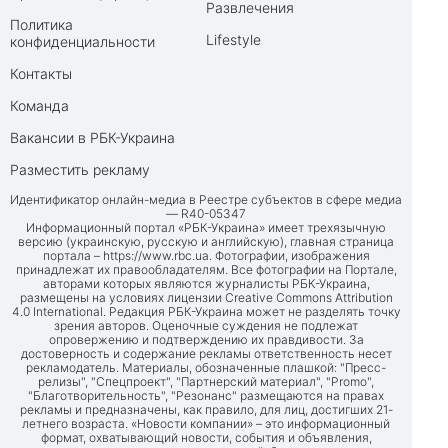
Развлечения
Политика
Lifestyle
конфиденциальности
Контакты
Команда
Вакансии в РБК-Украина
Разместить рекламу
Идентификатор онлайн-медиа в Реестре субъектов в сфере медиа
— R40-05347
Информационный портал «РБК-Украина» имеет трехязычную
версию (украинскую, русскую и английскую), главная страница
портала –
https://www.rbc.ua
. Фотографии, изображения
принадлежат их правообладателям. Все фотографии на Портале,
авторами которых являются журналисты РБК-Украина,
размещены на условиях лицензии Creative Commons Attribution
4.0 International. Редакция РБК-Украина может не разделять точку
зрения авторов. Оценочные суждения не подлежат
опровержению и подтверждению их правдивости. За
достоверность и содержание рекламы ответственность несет
рекламодатель. Материалы, обозначенные плашкой: "Пресс-
релизы", "Спецпроект", "Партнерский материал", "Promo",
"Благотворительность", "Резонанс" размещаются на правах
рекламы и предназначены, как правило, для лиц, достигших 21-
летнего возраста. «Новости компании» – это информационный
формат, охватывающий новости, события и объявления,