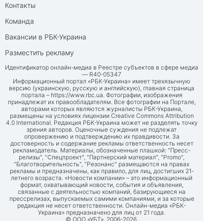
Контакты
Команда
Вакансии в РБК-Украина
Разместить рекламу
Идентификатор онлайн-медиа в Реестре субъектов в сфере медиа
— R40-05347
Информационный портал «РБК-Украина» имеет трехязычную
версию (украинскую, русскую и английскую), главная страница
портала –
https://www.rbc.ua
. Фотографии, изображения
принадлежат их правообладателям. Все фотографии на Портале,
авторами которых являются журналисты РБК-Украина,
размещены на условиях лицензии Creative Commons Attribution
4.0 International. Редакция РБК-Украина может не разделять точку
зрения авторов. Оценочные суждения не подлежат
опровержению и подтверждению их правдивости. За
достоверность и содержание рекламы ответственность несет
рекламодатель. Материалы, обозначенные плашкой: "Пресс-
релизы", "Спецпроект", "Партнерский материал", "Promo",
"Благотворительность", "Резонанс" размещаются на правах
рекламы и предназначены, как правило, для лиц, достигших 21-
летнего возраста. «Новости компании» – это информационный
формат, охватывающий новости, события и объявления,
связанные с деятельностью компаний, базирующиеся на
прессрелизах, выпускаемых самими компаниями, и за которые
редакция не несет ответственности. Онлайн-медиа «РБК-
Украина» предназначено для лиц от 21 года.
© ООО «УБТ», 2006-2026.