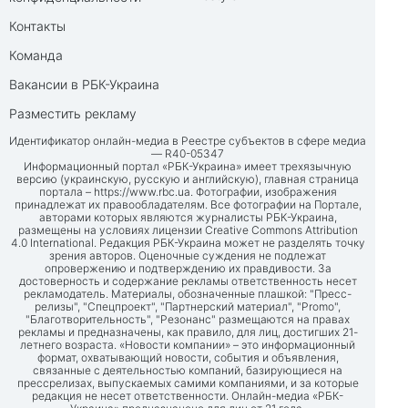
Контакты
Команда
Вакансии в РБК-Украина
Разместить рекламу
Идентификатор онлайн-медиа в Реестре субъектов в сфере медиа
— R40-05347
Информационный портал «РБК-Украина» имеет трехязычную
версию (украинскую, русскую и английскую), главная страница
портала –
https://www.rbc.ua
. Фотографии, изображения
принадлежат их правообладателям. Все фотографии на Портале,
авторами которых являются журналисты РБК-Украина,
размещены на условиях лицензии Creative Commons Attribution
4.0 International. Редакция РБК-Украина может не разделять точку
зрения авторов. Оценочные суждения не подлежат
опровержению и подтверждению их правдивости. За
достоверность и содержание рекламы ответственность несет
рекламодатель. Материалы, обозначенные плашкой: "Пресс-
релизы", "Спецпроект", "Партнерский материал", "Promo",
"Благотворительность", "Резонанс" размещаются на правах
рекламы и предназначены, как правило, для лиц, достигших 21-
летнего возраста. «Новости компании» – это информационный
формат, охватывающий новости, события и объявления,
связанные с деятельностью компаний, базирующиеся на
прессрелизах, выпускаемых самими компаниями, и за которые
редакция не несет ответственности. Онлайн-медиа «РБК-