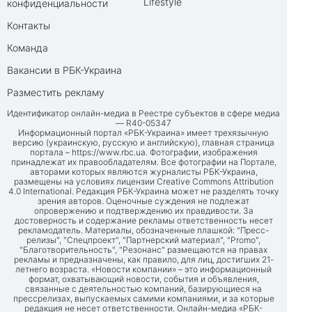
Lifestyle
конфиденциальности
Контакты
Команда
Вакансии в РБК-Украина
Разместить рекламу
Идентификатор онлайн-медиа в Реестре субъектов в сфере медиа
— R40-05347
Информационный портал «РБК-Украина» имеет трехязычную
версию (украинскую, русскую и английскую), главная страница
портала –
https://www.rbc.ua
. Фотографии, изображения
принадлежат их правообладателям. Все фотографии на Портале,
авторами которых являются журналисты РБК-Украина,
размещены на условиях лицензии Creative Commons Attribution
4.0 International. Редакция РБК-Украина может не разделять точку
зрения авторов. Оценочные суждения не подлежат
опровержению и подтверждению их правдивости. За
достоверность и содержание рекламы ответственность несет
рекламодатель. Материалы, обозначенные плашкой: "Пресс-
релизы", "Спецпроект", "Партнерский материал", "Promo",
"Благотворительность", "Резонанс" размещаются на правах
рекламы и предназначены, как правило, для лиц, достигших 21-
летнего возраста. «Новости компании» – это информационный
формат, охватывающий новости, события и объявления,
связанные с деятельностью компаний, базирующиеся на
прессрелизах, выпускаемых самими компаниями, и за которые
редакция не несет ответственности. Онлайн-медиа «РБК-