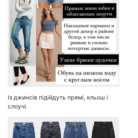
Із джинсів підійдуть прямі, кльош і
слоучі.