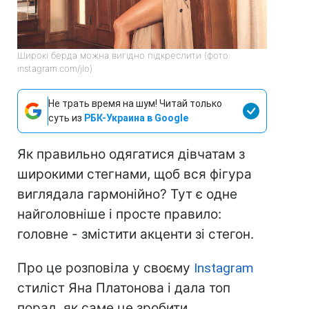
Широкі берда можна вигідно підкреслити (фото:
instagram.com/jlo)
Не трать время на шум! Читай только
суть из
РБК-Украина в Google
Як правильно одягатися дівчатам з
широкими стегнами, щоб вся фігура
виглядала гармонійно? Тут є одне
найголовніше і просте правило:
головне - змістити акценти зі стегон.
Про це розповіла у своєму
Instagram
стиліст Яна Платонова і дала топ
порад, як саме це зробити.