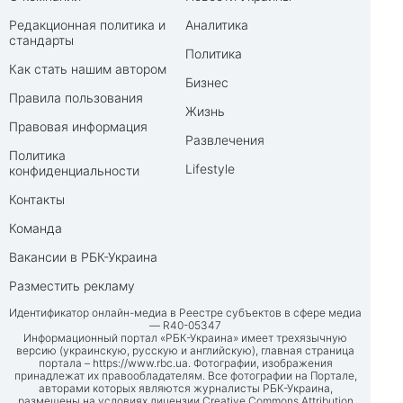
Редакционная политика и
Аналитика
стандарты
Политика
Как стать нашим автором
Бизнес
Правила пользования
Жизнь
Правовая информация
Развлечения
Политика
Lifestyle
конфиденциальности
Контакты
Команда
Вакансии в РБК-Украина
Разместить рекламу
Идентификатор онлайн-медиа в Реестре субъектов в сфере медиа
— R40-05347
Информационный портал «РБК-Украина» имеет трехязычную
версию (украинскую, русскую и английскую), главная страница
портала –
https://www.rbc.ua
. Фотографии, изображения
принадлежат их правообладателям. Все фотографии на Портале,
авторами которых являются журналисты РБК-Украина,
размещены на условиях лицензии Creative Commons Attribution