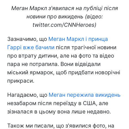
Меган Маркл з'явилася на публіці після
новини про викидень (відео:
twitter.com/CNNHeroes)
Зазначимо, що
Меган Маркл і принца
Гаррі вже бачили
після трагічної новини
про втрату дитини, але на фото та відео
пара не потрапила. Вони відвідали
міський ярмарок, щоб придбати новорічні
прикраси.
Нагадаємо, що
Меган пережила викидень
незабаром після переїзду в США, але
зізналася в цьому вона лише недавно.
Також ми писали, що з'явилися фото, на