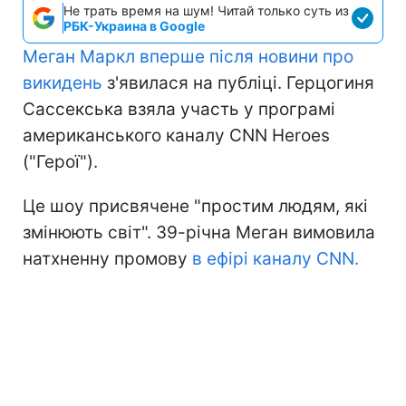
Не трать время на шум! Читай только суть из
РБК-Украина в Google
Меган Маркл вперше після новини про
викидень
з'явилася на публіці. Герцогиня
Сассекська взяла участь у програмі
американського каналу CNN Heroes
("Герої").
Це шоу присвячене "простим людям, які
змінюють світ". 39-річна Меган вимовила
натхненну промову
в ефірі каналу CNN.