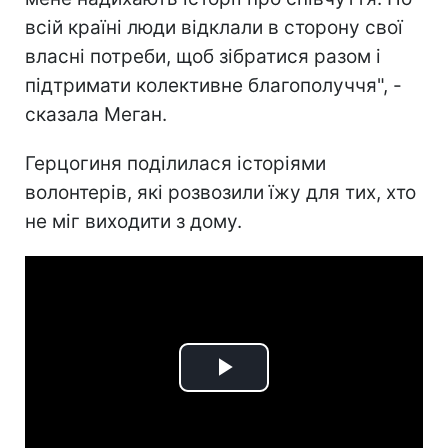
всій країні люди відклали в сторону свої
власні потреби, щоб зібратися разом і
підтримати колективне благополуччя", -
сказала Меган.
Герцогиня поділилася історіями
волонтерів, які розвозили їжу для тих, хто
не міг виходити з дому.
Play
Video