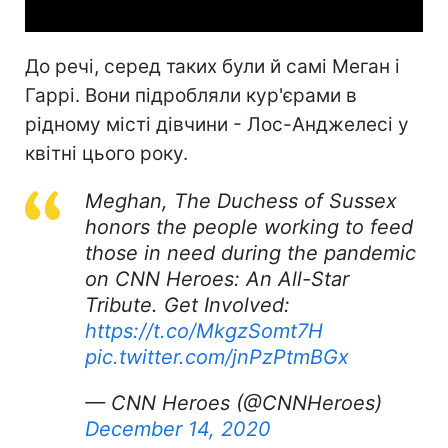
До речі, серед таких були й самі Меган і
Гаррі. Вони підробляли кур'єрами в
рідному місті дівчини - Лос-Анджелесі у
квітні цього року.
Meghan, The Duchess of Sussex
honors the people working to feed
those in need during the pandemic
on CNN Heroes: An All-Star
Tribute. Get Involved:
https://t.co/MkgzSomt7H
pic.twitter.com/jnPzPtmBGx
— CNN Heroes (@CNNHeroes)
December 14, 2020