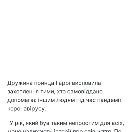
Дружина принца Гаррі висловила
захоплення тими, хто самовіддано
допомагає іншим людям під час пандемії
коронавірусу.
"У рік, який був таким непростим для всіх,
мене надихають історії про співчуття. По