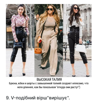
9. V-подібний вірш"вирішує".