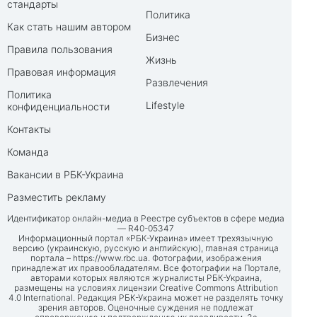
стандарты
Политика
Как стать нашим автором
Бизнес
Правила пользования
Жизнь
Правовая информация
Развлечения
Политика
Lifestyle
конфиденциальности
Контакты
Команда
Вакансии в РБК-Украина
Разместить рекламу
Идентификатор онлайн-медиа в Реестре субъектов в сфере медиа
— R40-05347
Информационный портал «РБК-Украина» имеет трехязычную
версию (украинскую, русскую и английскую), главная страница
портала –
https://www.rbc.ua
. Фотографии, изображения
принадлежат их правообладателям. Все фотографии на Портале,
авторами которых являются журналисты РБК-Украина,
размещены на условиях лицензии Creative Commons Attribution
4.0 International. Редакция РБК-Украина может не разделять точку
зрения авторов. Оценочные суждения не подлежат