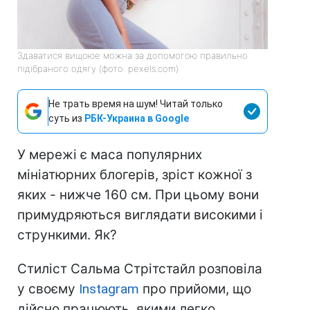
Здаватися вищоюе можна за допомогою правильно
підібраного одягу (фото: pexels.com)
Не трать время на шум! Читай только
суть из
РБК-Украина в Google
У мережі є маса популярних
мініатюрних блогерів, зріст кожної з
яких - нижче 160 см. При цьому вони
примудряються виглядати високими і
стрункими. Як?
Стиліст Сальма Стрітстайл розповіла
у своєму
Instagram
про прийоми, що
дійсно працюють, якими легко