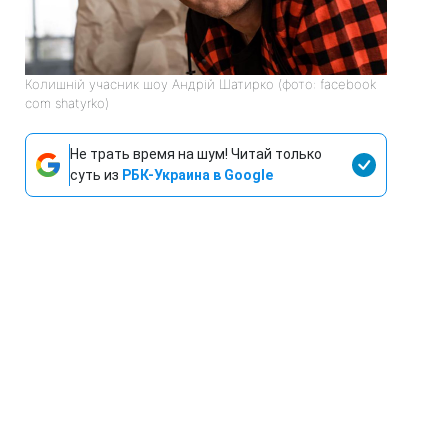
Колишній учасник шоу Андрій Шатирко (фото: facebook
com shatyrko)
Не трать время на шум! Читай только
суть из
РБК-Украина в Google