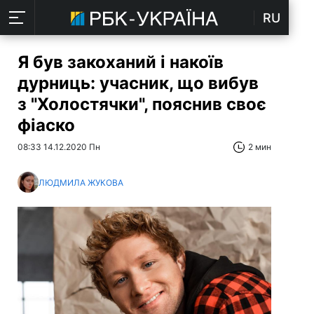
RU
Я був закоханий і накоїв
дурниць: учасник, що вибув
з "Холостячки", пояснив своє
фіаско
08:33 14.12.2020 Пн
2 мин
ЛЮДМИЛА ЖУКОВА