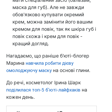
мати спеціальний засіб (бальзам,
маска для губ). Але не завжди
обов'язково купувати окремий
крем, можна замінити його вашим
кремом для повік, так як шкіра губ і
повік схожа і крем для повік -
кращий догляд.
Нагадаємо, що раніше б'юті-блогер
Марина
навчила робити дієву
омолоджуючу маску
на основі глини.
До речі, косметолог Ірина Шарк
поділилася топ-5 б'юті-лайфхаків
на
кожен день.