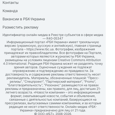
Контакты
Команда
Вакансии в РБК-Украина
Разместить рекламу
Идентификатор онлайн-медиа в Реестре субъектов в сфере медиа
— R40-05347
Информационный портал «РБК-Украина» имеет трехязычную
версию (украинскую, русскую и английскую), главная страница
портала –
https://www.rbc.ua
. Фотографии, изображения
принадлежат их правообладателям. Все фотографии на Портале,
авторами которых являются журналисты РБК-Украина,
размещены на условиях лицензии Creative Commons Attribution
4.0 International. Редакция РБК-Украина может не разделять точку
зрения авторов. Оценочные суждения не подлежат
опровержению и подтверждению их правдивости. За
достоверность и содержание рекламы ответственность несет
рекламодатель. Материалы, обозначенные плашкой: "Пресс-
релизы", "Спецпроект", "Партнерский материал", "Promo",
"Благотворительность", "Резонанс" размещаются на правах
рекламы и предназначены, как правило, для лиц, достигших 21-
летнего возраста. «Новости компании» – это информационный
формат, охватывающий новости, события и объявления,
связанные с деятельностью компаний, базирующиеся на
прессрелизах, выпускаемых самими компаниями, и за которые
редакция не несет ответственности. Онлайн-медиа «РБК-
Украина» предназначено для лиц от 21 года.
© ООО «УБТ», 2006-2026.