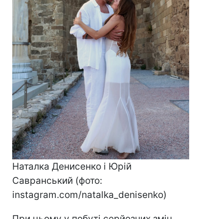
Наталка Денисенко і Юрій
Савранський (фото:
instagram.com/natalka_denisenko)
При цьому у побуті серйозних змін