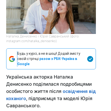
Наталка Денисенко і Юрій Савранський (фото:
instagram.com/natalka_denisenko)
Будь у курсі, а не в шоці! Додай змісту
своїй стрічці
разом з РБК-Україна в
Google
Українська акторка Наталка
Денисенко поділилася подробицями
особистого життя після
освідчення від
коханого
, підприємця та моделі Юрія
Савранського.