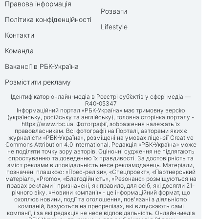
Правова інформація
Розваги
Політика конфіденційності
Lifestyle
Контакти
Команда
Вакансії в РБК-Україна
Розмістити рекламу
Ідентифікатор онлайн-медіа в Реєстрі суб’єктів у сфері медіа —
R40-05347
Інформаційний портал «РБК-Україна» має тримовну версію
(українську, російську та англійську), головна сторінка порталу -
https://www.rbc.ua
. Фотографії, зображення належать їх
правовласникам. Всі фотографії на Порталі, авторами яких є
журналісти «РБК-Україна», розміщені на умовах ліцензії Creative
Commons Attribution 4.0 International. Редакція «РБК-Україна» може
не поділяти точку зору авторів. Оціночні судження не підлягають
спростуванню та доведенню їх правдивості. За достовірність та
зміст реклами відповідальність несе рекламодавець. Матеріали,
позначені плашкою: «Прес-релізи», «Спецпроект», «Партнерський
матеріал», «Promo», «Благодійність», «Резонанс» розміщуються на
правах реклами і призначені, як правило, для осіб, які досягли 21-
річного віку. «Новини компанії» - це інформаційний формат, що
охоплює новини, події та оголошення, пов'язані з діяльністю
компаній, базуються на пресрелізах, які випускають самі
компанії, і за які редакція не несе відповідальність. Онлайн-медіа