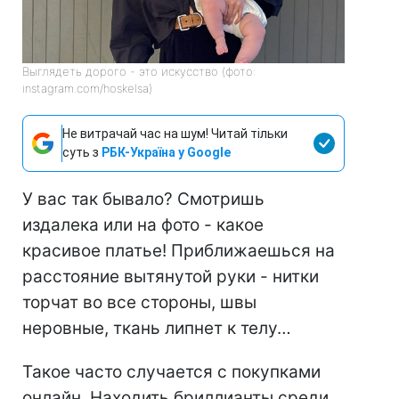
Выглядеть дорого - это искусство (фото:
instagram.com/hoskelsa)
Не витрачай час на шум! Читай тільки
суть з
РБК-Україна у Google
У вас так бывало? Смотришь
издалека или на фото - какое
красивое платье! Приближаешься на
расстояние вытянутой руки - нитки
торчат во все стороны, швы
неровные, ткань липнет к телу…
Такое часто случается с покупками
онлайн. Находить бриллианты среди