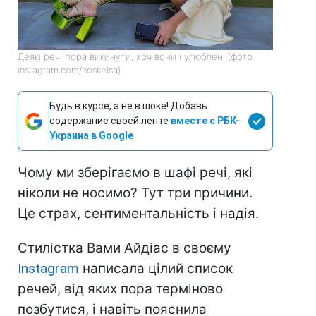
Деякі речі пора викинути, хоч вони і улюблені (фото:
instagram.com/hoskelsa)
Будь в курсе, а не в шоке! Добавь
содержание своей ленте
вместе с РБК-
Украина в Google
Чому ми зберігаємо в шафі речі, які
ніколи не носимо? Тут три причини.
Це страх, сентиментальність і надія.
Стилістка Вами Айдіас в своєму
Instagram
написала цілий список
речей, від яких пора терміново
позбутися, і навіть пояснила