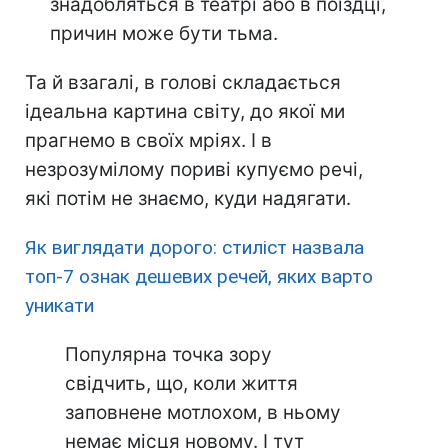
знадобляться в театрі або в поїздці,
причин може бути тьма.
Та й взагалі, в голові складається
ідеальна картина світу, до якої ми
прагнемо в своїх мріях. І в
незрозумілому пориві купуємо речі,
які потім не знаємо, куди надягати.
Як виглядати дорого: стиліст назвала
топ-7 ознак дешевих речей, яких варто
уникати
Популярна точка зору
свідчить, що, коли життя
заповнене мотлохом, в ньому
немає місця новому. І тут