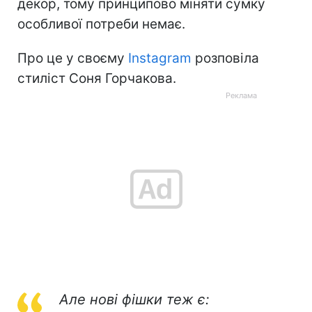
декор, тому принципово міняти сумку
особливої потреби немає.
Про це у своєму
Instagram
розповіла
стиліст Соня Горчакова.
Але нові фішки теж є: