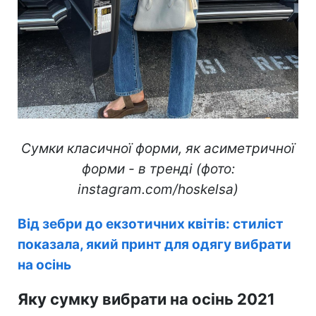
Сумки класичної форми, як асиметричної
форми - в тренді (фото:
instagram.com/hoskelsa)
Від зебри до екзотичних квітів: стиліст
показала, який принт для одягу вибрати
на осінь
Яку сумку вибрати на осінь 2021