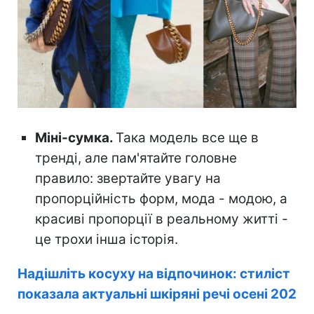
Міні-сумка.
Така модель все ще в
тренді, але пам'ятайте головне
правило: звертайте увагу на
пропорційність форм, мода - модою, а
красиві пропорції в реальному житті -
це трохи інша історія.
Надішліть косуху на відпочинок: стиліст
показала актуальні шкіряні речі осені 202