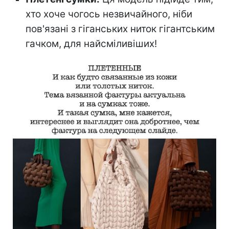
хто хоче чогось незвичайного, ніби
пов'язані з гіганських ниток гігантським
гачком, для найсміливіших!