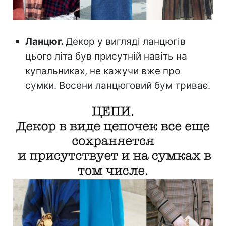
Ланцюг.
Декор у вигляді ланцюгів
цього літа був присутній навіть на
купальниках, не кажучи вже про
сумки. Восени ланцюговий бум триває.