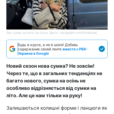
Яку сумку купити на осінь (фото: instagram.com/hoskelsa)
Будь в курсе, а не в шоке! Добавь
содержание своей ленте
вместе с РБК-
Украина в Google
Новий сезон нова сумка? Не зовсім!
Через те, що в загальних тенденціях не
багато нового, сумка на осінь не
особливо відрізняється від сумки на
літо. Але це нам тільки на руку!
Залишаються колишні форми і ланцюги як