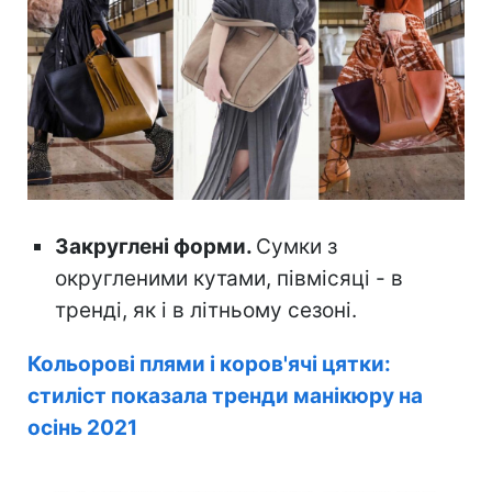
Закруглені форми.
Сумки з
округленими кутами, півмісяці - в
тренді, як і в літньому сезоні.
Кольорові плями і коров'ячі цятки:
стиліст показала тренди манікюру на
осінь 2021