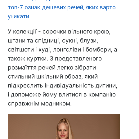
топ-7 ознак дешевих речей, яких варто
уникати
У колекції - сорочки вільного крою,
штани та спідниці, сукні, блузи,
світшоти і худі, лонгсліви і бомбери, а
також куртки. З представленого
розмаїття речей легко зібрати
стильний шкільний образ, який
підкреслить індивідуальність дитини,
і допоможе йому влитися в компанію
справжнім модником.