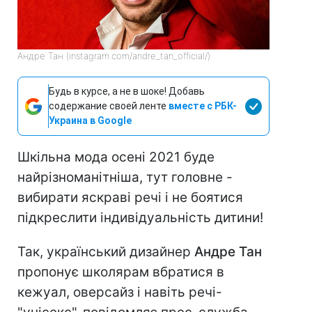
Андре Тан (instagram.com/andre_tan_official/)
Будь в курсе, а не в шоке! Добавь
содержание своей ленте
вместе с РБК-
Украина в Google
Шкільна мода осені 2021 буде
найрізноманітніша, тут головне -
вибирати яскраві речі і не боятися
підкреслити індивідуальність дитини!
Так, український дизайнер
Андре Тан
пропонує школярам вбратися в
кежуал, оверсайз і навіть речі-