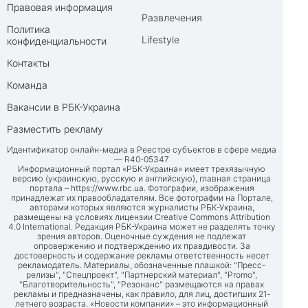
Правовая информация
Развлечения
Политика
Lifestyle
конфиденциальности
Контакты
Команда
Вакансии в РБК-Украина
Разместить рекламу
Идентификатор онлайн-медиа в Реестре субъектов в сфере медиа
— R40-05347
Информационный портал «РБК-Украина» имеет трехязычную
версию (украинскую, русскую и английскую), главная страница
портала –
https://www.rbc.ua
. Фотографии, изображения
принадлежат их правообладателям. Все фотографии на Портале,
авторами которых являются журналисты РБК-Украина,
размещены на условиях лицензии Creative Commons Attribution
4.0 International. Редакция РБК-Украина может не разделять точку
зрения авторов. Оценочные суждения не подлежат
опровержению и подтверждению их правдивости. За
достоверность и содержание рекламы ответственность несет
рекламодатель. Материалы, обозначенные плашкой: "Пресс-
релизы", "Спецпроект", "Партнерский материал", "Promo",
"Благотворительность", "Резонанс" размещаются на правах
рекламы и предназначены, как правило, для лиц, достигших 21-
летнего возраста. «Новости компании» – это информационный