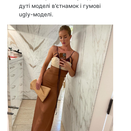
дуті моделі в'єтнамок і гумові
ugly-моделі.