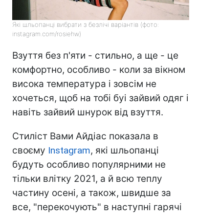
Які шльопанці вибрати з безлічі варіантів (фото:
instagram.com/rosiehw)
Взуття без п'яти - стильно, а ще - це
комфортно, особливо - коли за вікном
висока температура і зовсім не
хочеться, щоб на тобі буі зайвий одяг і
навіть зайвий шнурок від взуття.
Стиліст Вами Айдіас показала в
своєму
Instagram
, які шльопанці
будуть особливо популярними не
тільки влітку 2021, а й всю теплу
частину осені, а також, швидше за
все, "перекочують" в наступні гарячі