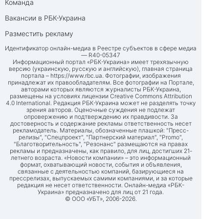
Команда
Вакансии в РБК-Украина
Разместить рекламу
Идентификатор онлайн-медиа в Реестре субъектов в сфере медиа
— R40-05347
Информационный портал «РБК-Украина» имеет трехязычную
версию (украинскую, русскую и английскую), главная страница
портала –
https://www.rbc.ua
. Фотографии, изображения
принадлежат их правообладателям. Все фотографии на Портале,
авторами которых являются журналисты РБК-Украина,
размещены на условиях лицензии Creative Commons Attribution
4.0 International. Редакция РБК-Украина может не разделять точку
зрения авторов. Оценочные суждения не подлежат
опровержению и подтверждению их правдивости. За
достоверность и содержание рекламы ответственность несет
рекламодатель. Материалы, обозначенные плашкой: "Пресс-
релизы", "Спецпроект", "Партнерский материал", "Promo",
"Благотворительность", "Резонанс" размещаются на правах
рекламы и предназначены, как правило, для лиц, достигших 21-
летнего возраста. «Новости компании» – это информационный
формат, охватывающий новости, события и объявления,
связанные с деятельностью компаний, базирующиеся на
прессрелизах, выпускаемых самими компаниями, и за которые
редакция не несет ответственности. Онлайн-медиа «РБК-
Украина» предназначено для лиц от 21 года.
© ООО «УБТ», 2006-2026.