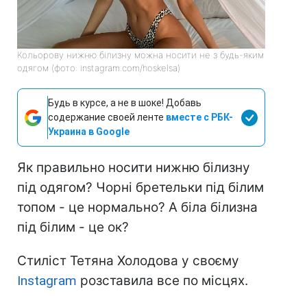
Кольорову нижню білизну можна носити не з будь-яким
одягом (фото: instagram.com/hoskelsа)
Будь в курсе, а не в шоке! Добавь
содержание своей ленте
вместе с РБК-
Украина в Google
Як правильно носити нижню білизну
під одягом? Чорні бретельки під білим
топом - це нормально? А біла білизна
під білим - це ок?
Стиліст Тетяна Холодова у своєму
Instagram
розставила все по місцях.